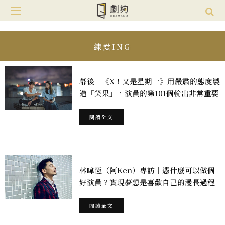
練愛ING
幕後｜《X！又是星期一》用嚴肅的態度製
造「笑果」，演員的第101個輸出非常重要
閱讀全文
林暐恆（阿Ken）專訪｜憑什麼可以做個
好演員？實現夢想是喜歡自己的漫長過程
閱讀全文