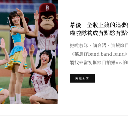
幕後｜全妝上鏡的追夢節
啦啦隊養成有點憨有點
把啦啦隊、講台語、實境節目
《菜鳥仔band band b
嫻找來當初幫節目拍攝mv
閱讀全文