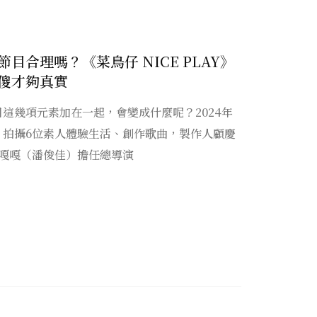
目合理嗎？《菜鳥仔 NICE PLAY》
傻才夠真實
這幾項元素加在一起，會變成什麼呢？2024年
and》拍攝6位素人體驗生活、創作歌曲，製作人顧慶
的嘎嘎（潘俊佳）擔任總導演