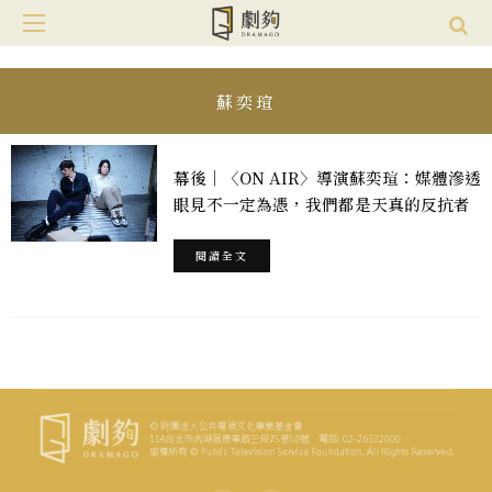
蘇奕瑄
幕後｜〈ON AIR〉導演蘇奕瑄：媒體滲透
眼見不一定為憑，我們都是天真的反抗者
閱讀全文