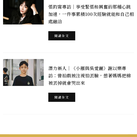
張鈞甯專訪｜享受緊張和興奮的那種心跳
加速，一件事累積100次經驗就能和自己相
處融洽
閱讀全文
潛力新人｜《小雁與吳愛麗》謝以樂專
訪：曾拍戲被注視怕丟臉，想著媽媽把棉
被丟掉就會哭出來
閱讀全文