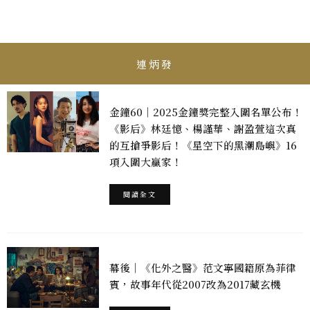
連炳發
金鐘60｜2025金鐘獎完整入圍名單公布！
《影后》林廷憶、楊謹華、謝盈萱這次真
的互搶爭影后！《星空下的黑潮島嶼》16
項入圍大贏家！
閱讀全文
幕後｜《化外之醫》范文寧國籍原為菲律
賓，故事年代從2007改為2017藏玄機