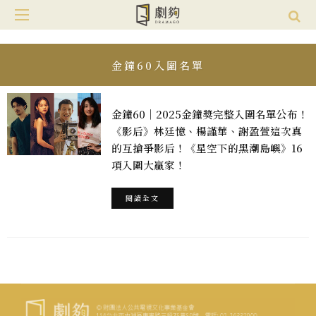
金鐘60入圍名單
金鐘60｜2025金鐘獎完整入圍名單公布！
《影后》林廷憶、楊謹華、謝盈萱這次真
的互搶爭影后！《星空下的黑潮島嶼》16
項入圍大贏家！
閱讀全文