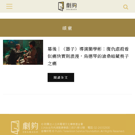
頑童
幕後｜《器子》導演簡學彬：復仇虐殺看
似痛快實則浪漫，烏德琴的滄桑暗藏喪子
之痛
閱讀全文