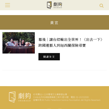
黃宣
幕後｜讓台綜輸出全世界！《出去一下》
跨國邀藝人到紐西蘭探險尋寶
閱讀全文