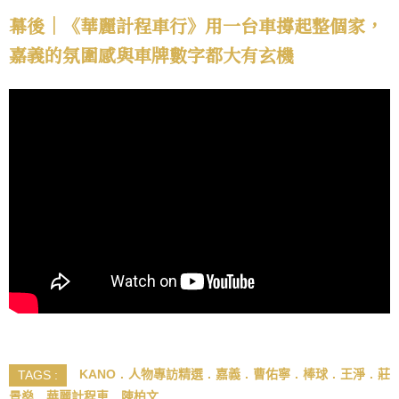
幕後｜《華麗計程車行》用一台車撐起整個家，
嘉義的氛圍感與車牌數字都大有玄機
KANO
人物專訪精選
嘉義
曹佑寧
棒球
王淨
莊
TAGS :
景燊
華麗計程車
陳柏文