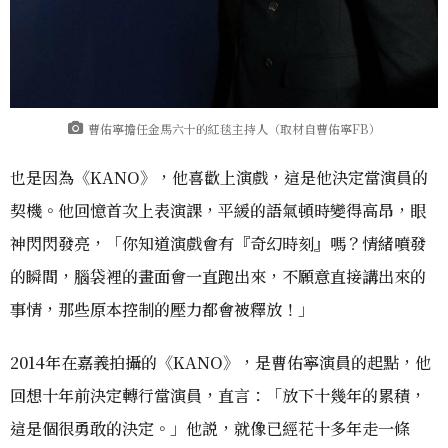
曹佑寧擔任金馬六十的紅毯主持人（取材自曹佑寧FB）
也是因為《KANO》，他喜歡上演戲，這是他決定當演員的
契機。他回憶首次上表演課，平緩的語氣頓時變得高昂，眼
神閃閃發亮，「你知道演戲會有『奇幻時刻』嗎？情緒噴發
的瞬間，腦袋裡的畫面會一直跑出來，不願意直接講出來的
事情，那些原本控制的壓力都會被釋放！」
2014年在嘉義拍攝的《KANO》，是曹佑寧演員的起點，他
回想十年前決定轉行當演員，直言：「放下十幾年的累積，
這是個很勇敢的決定。」他説，就像已經花十多年走一條