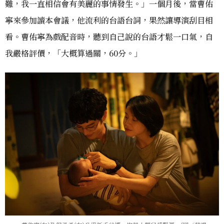
難，我一直相信會有美麗的事情發生。」一個月後，當曹佑
寧來參加讀本會議，他流利的台語台詞，果然讓導演刮目相
看。曹佑寧為戲配音時，聽到自己說的台語才鬆一口氣，自
我嚴格評價，「大概算過關，60分。」