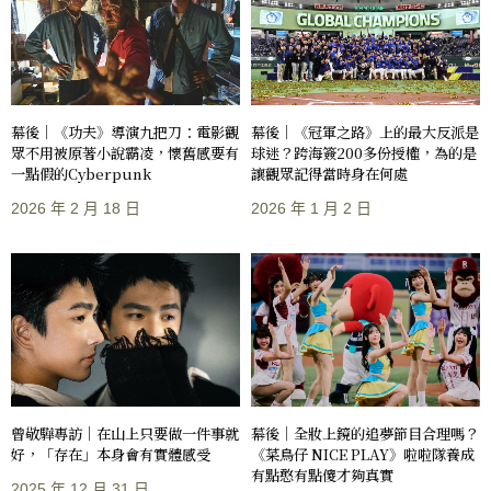
幕後｜《功夫》導演九把刀：電影觀
幕後｜《冠軍之路》上的最大反派是
眾不用被原著小說霸凌，懷舊感要有
球迷？跨海簽200多份授權，為的是
一點假的Cyberpunk
讓觀眾記得當時身在何處
2026 年 2 月 18 日
2026 年 1 月 2 日
曾敬驊專訪｜在山上只要做一件事就
幕後｜全妝上鏡的追夢節目合理嗎？
好，「存在」本身會有實體感受
《菜鳥仔 NICE PLAY》啦啦隊養成
有點憨有點傻才夠真實
2025 年 12 月 31 日