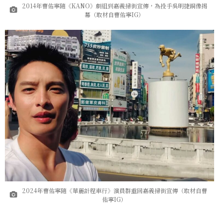
2014年曹佑寧隨《KANO》劇組到嘉義掃街宣傳，為投手吳明捷銅像揭
幕（取材自曹佑寧IG）
2024年曹佑寧隨《華麗計程車行》演員群重回嘉義掃街宣傳（取材自曹
佑寧IG）