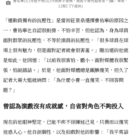
曹佑寧(左)及程予希(右)升級新手爸媽，抱起小嬰兒超緊張。(圖／華視、
LINE TV提供)
「運動員獨有的抗壓性」是當初莊景燊選擇曹佑寧的原因之
一，曹佑寧也自認很耐操、不怕辛苦，但他認為，身為球員
面對群眾的抗壓性，不等於演員的抗壓性，「很多球員在球
場上很有魅力，但是面對記者就會很害羞。」剛出道的他就
是如此，他回憶：「以前我很害怕、膽小。面對媒體我很緊
張，怕說錯話。」於是，他面對媒體總是靦腆傻笑，但久了
記者大哥大姐就納悶：「為什麼小曹一直傻笑、不回答問
題？」
曾認為演戲沒有成就感，自省對角色不夠投入
現在的他眼神堅定，已能不疾不徐陳述己見，只偶而以傻笑
迷惑人心。他自剖個性，以及拍戲對他的影響：「我平常話