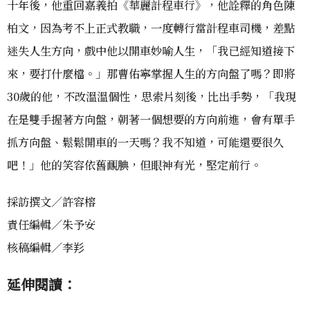
十年後，他重回嘉義拍《華麗計程車行》，他詮釋的角色陳
柏文，因為考不上正式教職，一度轉行當計程車司機，差點
迷失人生方向，戲中他以開車妙喻人生，「我已經知道接下
來，要打什麼檔。」那曹佑寧掌握人生的方向盤了嗎？即將
30歲的他，不改溫溫個性，思索片刻後，比出手勢，「我現
在是雙手握著方向盤，朝著一個想要的方向前進，會有單手
抓方向盤、鬆鬆開車的一天嗎？我不知道，可能還要很久
吧！」他的笑容依舊靦腆，但眼神有光，堅定前行。
採訪撰文／許容榕
責任編輯／朱予安
核稿編輯／李羏
延伸閱讀：