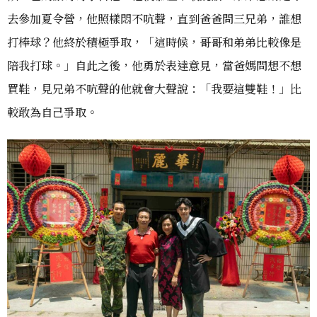
去參加夏令營，他照樣悶不吭聲，直到爸爸問三兄弟，誰想
打棒球？他終於積極爭取，「這時候，哥哥和弟弟比較像是
陪我打球。」自此之後，他勇於表達意見，當爸媽問想不想
買鞋，見兄弟不吭聲的他就會大聲說：「我要這雙鞋！」比
較敢為自己爭取。