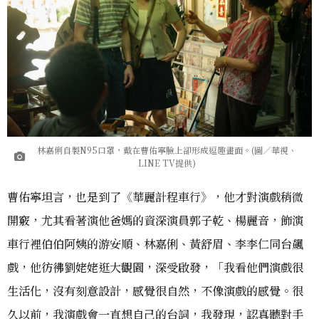
林嘉俐自製N95口罩，戴在曹佑寧臉上卻形成逗趣畫面。(圖／華視、
LINE TV提供)
曹佑寧坦言，也是到了《華麗計程車行》，他才對演戲稍微
開竅，尤其看著演他爸媽的資深演員郭子乾、楊麗音，飾演
車行裡伯伯阿姨的游安順、林嘉俐、黃舒眉、李李仁同台飆
戲，他彷彿劉姥姥逛大觀園，深受啟發，「我看他們演戲很
生活化，沒有刻意設計，感覺很自然，不像演戲的感覺。很
久以前，我演戲會一直想自己的台詞，我發現，認真聽對手