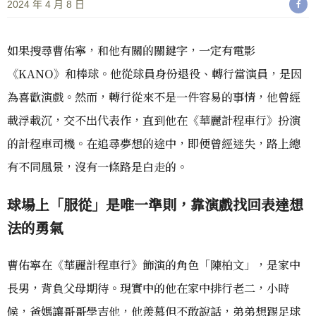
2024 年 4 月 8 日
如果搜尋曹佑寧，和他有關的關鍵字，一定有電影
《KANO》和棒球。他從球員身份退役、轉行當演員，是因
為喜歡演戲。然而，轉行從來不是一件容易的事情，他曾經
載浮載沉，交不出代表作，直到他在《華麗計程車行》扮演
的計程車司機。在追尋夢想的途中，即便曾經迷失，路上總
有不同風景，沒有一條路是白走的。
球場上「服從」是唯一準則，靠演戲找回表達想
法的勇氣
曹佑寧在《華麗計程車行》飾演的角色「陳柏文」，是家中
長男，背負父母期待。現實中的他在家中排行老二，小時
候，爸媽讓哥哥學吉他，他羨慕但不敢說話，弟弟想踢足球