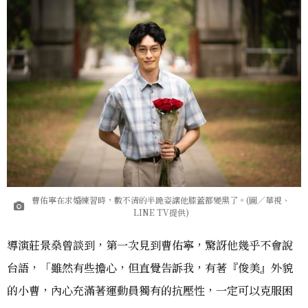
曹佑寧在求婚練習時，數不清的半跪姿讓他膝蓋都變黑了。(圖／華視、
LINE TV提供)
導演莊景燊曾談到，第一次見到曹佑寧，驚訝他幾乎不會說
台語，「雖然有些擔心，但直覺告訴我，有著『俊美』外貌
的小曹，內心充滿著運動員獨有的抗壓性，一定可以克服困