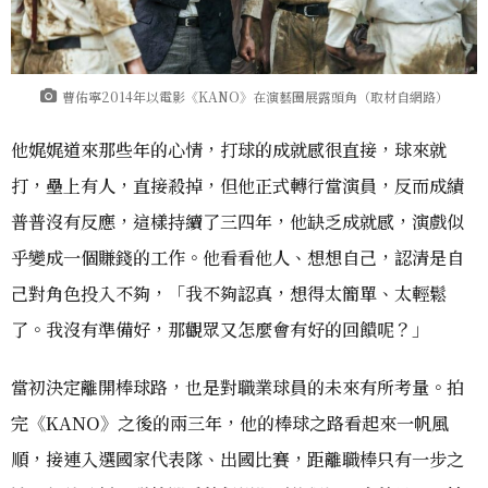
曹佑寧2014年以電影《KANO》在演藝圈展露頭角（取材自網路）
他娓娓道來那些年的心情，打球的成就感很直接，球來就
打，壘上有人，直接殺掉，但他正式轉行當演員，反而成績
普普沒有反應，這樣持續了三四年，他缺乏成就感，演戲似
乎變成一個賺錢的工作。他看看他人、想想自己，認清是自
己對角色投入不夠，「我不夠認真，想得太簡單、太輕鬆
了。我沒有準備好，那觀眾又怎麼會有好的回饋呢？」
當初決定離開棒球路，也是對職業球員的未來有所考量。拍
完《KANO》之後的兩三年，他的棒球之路看起來一帆風
順，接連入選國家代表隊、出國比賽，距離職棒只有一步之