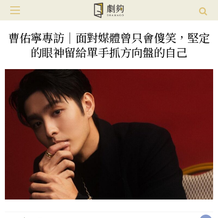
曹佑寧專訪｜面對媒體曾只會傻笑，堅定
的眼神留給單手抓方向盤的自己