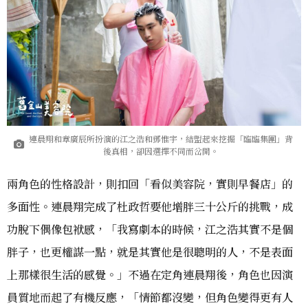
連晨翔和章廣辰所扮演的江之浩和鄧惟宇，結盟起來挖掘「臨臨集團」背
後真相，卻因選擇不同而岔開。
兩角色的性格設計，則扣回「看似美容院，實則早餐店」的
多面性。連晨翔完成了杜政哲要他增胖三十公斤的挑戰，成
功脫下偶像包袱感，「我寫劇本的時候，江之浩其實不是個
胖子，也更權謀一點，就是其實他是很聰明的人，不是表面
上那樣很生活的感覺。」不過在定角連晨翔後，角色也因演
員質地而起了有機反應，「情節都沒變，但角色變得更有人