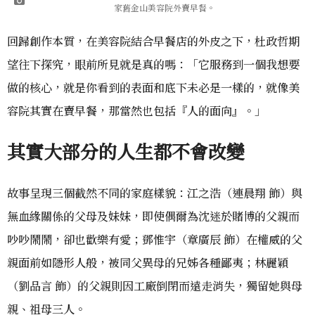
家舊金山美容院外賣早餐。
回歸創作本質，在美容院結合早餐店的外皮之下，杜政哲期
望往下探究，眼前所見就是真的嗎：「它服務到一個我想要
做的核心，就是你看到的表面和底下未必是一樣的，就像美
容院其實在賣早餐，那當然也包括『人的面向』。」
其實大部分的人
生
都不會改變
故事呈現三個截然不同的家庭樣貌：江之浩（連晨翔 飾）與
無血緣關係的父母及妹妹，即使偶爾為沈迷於賭博的父親而
吵吵鬧鬧，卻也歡樂有愛；鄧惟宇（章廣辰 飾）在權威的父
親面前如隱形人般，被同父異母的兄姊各種鄙夷；林麗穎
（劉品言 飾）的父親則因工廠倒閉而遠走消失，獨留她與母
親、祖母三人。