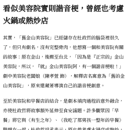
看似美容院實則諧音梗，
曾經也考慮
火鍋或熱炒店
其實，「舊金山美容院」已經儲存在杜政哲的腦袋裡很久
了，但只有劇名，沒有完整骨肉，他想寫一個和美容院有關
的故事：原在金山，後搬至台北，「因為是『正宗的』金山
美容院，所以，『就』金山美容院阿，有一個諧音梗啦！」
劇中美容院老闆娘（陳孝萱 飾），解釋店名寓意為「舊的金
山美容院」，原來還藏著導演自己的諧音梗創意。
至於美容院和早餐店的結合，是劇本填肉過程的意外融合，
亦使杜政哲將故事額外延伸至食安議題。許多觀眾因「早
餐」將它與《有生之年》、《我吃了那男孩一整年的早餐》
聯想在一起，杜政哲坦承表示，原也曾考慮火鍋店或熱炒，