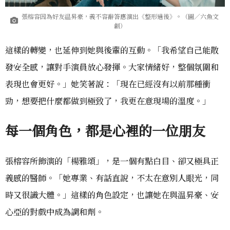
張榕容因為好友温昇豪，義不容辭答應演出《整形過後》。（圖／六魚文
創）
這樣的轉變，也延伸到她與後輩的互動。「我希望自己能散
發安全感，讓對手演員放心發揮。大家情緒好，整個氛圍和
表現也會更好。」她笑著說：「現在已經沒有以前那種衝
勁，想要把什麼都做到極致了，我更在意現場的溫度。」
每一個角色，都是心裡的一位朋友
張榕容所飾演的「楊雅頌」，是一個有點白目、卻又極具正
義感的醫師。「她專業、有話直說，不太在意別人眼光，同
時又很識大體。」這樣的角色設定，也讓她在與温昇豪、安
心亞的對戲中成為調和劑。