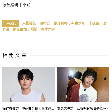
核稿編輯｜李羏
人物專訪
張榕容
整形過後
有生之年
李廷鎮
温
TAGS :
昇豪
逆光飛翔
陽陽
鬼才之道
相 關 文 章
徐祥竣專訪｜靜靜盯著便利商店透出
喬瑟夫專訪｜紙箱裡的黑暗是嫉妒，