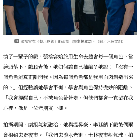
張榕容在《整形過後》飾演整形醫生楊雅頌。（圖／六魚文創）
演了一輩子的戲，張榕容始終用生命去體會每一個角色。當
鏡頭落下、戲殺青後，她如何讓自己抽離？她說：「沒有一
個角色能真正離開我。因為每個角色都是我用血肉創造出來
的。」但經驗讓她學會平衡，學會與角色保持微妙的距離。
「我會提醒自己，不被角色帶著走，但他們都會一直留在我
心裡，像是一位老朋友一樣。」
拍攝期間，劇組氣氛融洽，她與温昇豪、李廷鎮下戲後偶爾
會相約去逛夜市。「我們去淡水老街、士林夜市射氣球、拍