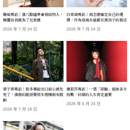
韓瑜專訪｜演八點檔學會相信別人，
白家綺專訪｜再怎麼確定自己的選
顛覆自我就為了反差感
擇，作為母親永遠都在意孩子的看法
2026 年 7 月 24 日
2026 年 7 月 24 日
裴子齊專訪｜很多事說出口前心就先
偉莉莎專訪｜一張「屎臉」迎接各方
死了，演員的眼淚要用生理機制來啟
挑戰，斜槓的人生肯定重要
動
2026 年 6 月 24 日
2026 年 7 月 18 日