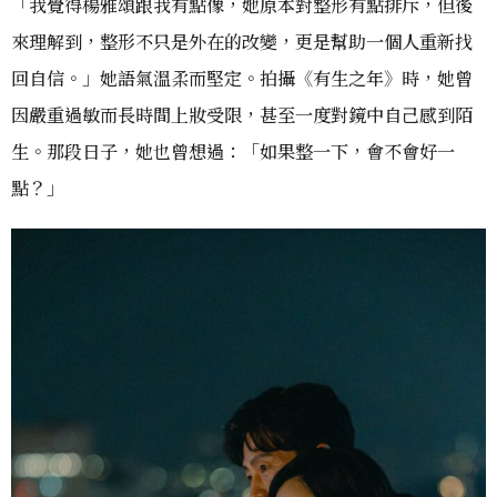
「我覺得楊雅頌跟我有點像，她原本對整形有點排斥，但後
來理解到，整形不只是外在的改變，更是幫助一個人重新找
回自信。」她語氣溫柔而堅定。拍攝《有生之年》時，她曾
因嚴重過敏而長時間上妝受限，甚至一度對鏡中自己感到陌
生。那段日子，她也曾想過：「如果整一下，會不會好一
點？」