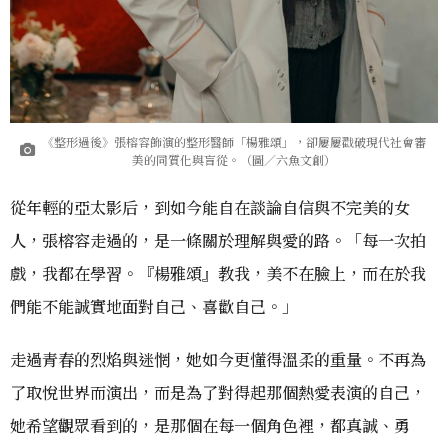
《整形過後》張榕容飾演的整形醫師「楊雅頌」，卻屢屢戳破現代社會審
美的同質化與盲從。（圖／六魚文創）
從年輕的亞太影后，到如今能自在談論自信與不完美的女
人，張榕容走過的，是一條關於理解與愛的路。「每一次拍
戲，我都在學習。『楊雅頌』教我，美不在臉上，而在於我
們能不能誠實地面對自己、喜歡自己。」
走過青春的烈焰與迷惘，她如今更懂得溫柔的重量。不再為
了取悅世界而演出，而是為了對得起那個熱愛表演的自己，
她希望觀眾看到的，是那個在每一個角色裡，都真誠、勇