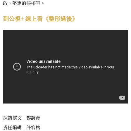
敢、堅定的張榕容。
到公視+ 線上看《整形過後》
採訪撰文｜黎詩彥
責任編輯｜許容榕