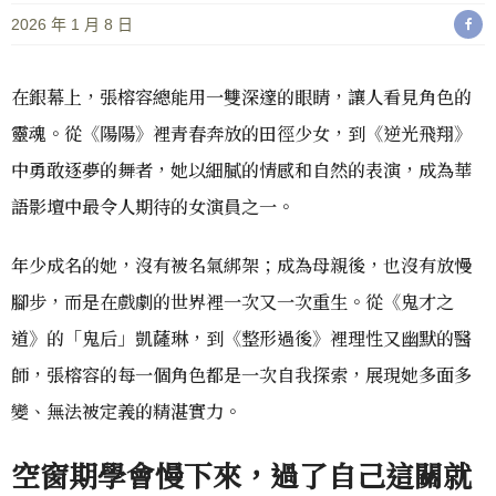
2026 年 1 月 8 日
在銀幕上，張榕容總能用一雙深邃的眼睛，讓人看見角色的
靈魂。從《陽陽》裡青春奔放的田徑少女，到《逆光飛翔》
中勇敢逐夢的舞者，她以細膩的情感和自然的表演，成為華
語影壇中最令人期待的女演員之一。
年少成名的她，沒有被名氣綁架；成為母親後，也沒有放慢
腳步，而是在戲劇的世界裡一次又一次重生。從《鬼才之
道》的「鬼后」凱薩琳，到《整形過後》裡理性又幽默的醫
師，張榕容的每一個角色都是一次自我探索，展現她多面多
變、無法被定義的精湛實力。
空窗期學會慢下來，過了自己這關就