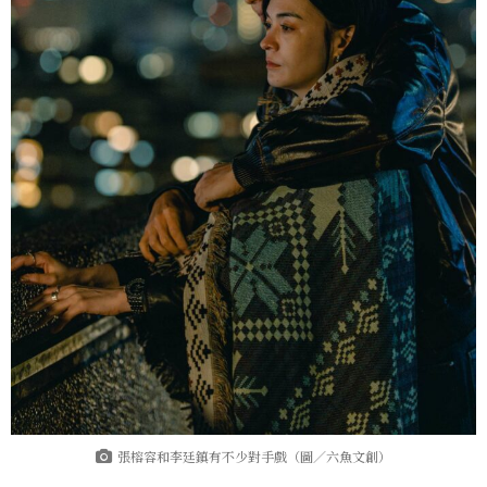
張榕容和李廷鎮有不少對手戲（圖／六魚文創）