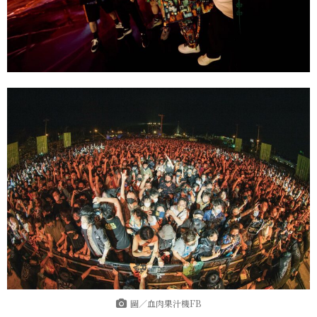
圖／血肉果汁機FB