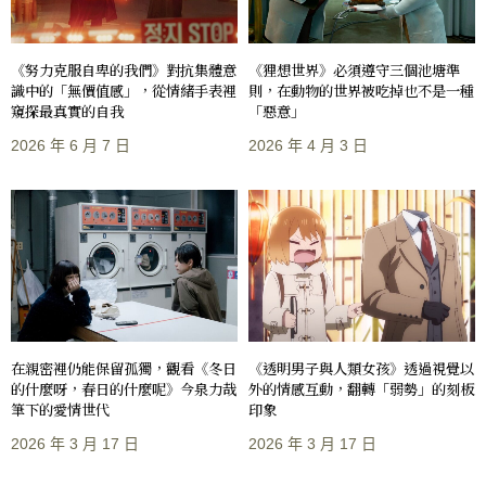
《努力克服自卑的我們》對抗集體意
《狸想世界》必須遵守三個池塘準
識中的「無價值感」，從情緒手表裡
則，在動物的世界被吃掉也不是一種
窺探最真實的自我
「惡意」
2026 年 6 月 7 日
2026 年 4 月 3 日
在親密裡仍能保留孤獨，觀看《冬日
《透明男子與人類女孩》透過視覺以
的什麼呀，春日的什麼呢》今泉力哉
外的情感互動，翻轉「弱勢」的刻板
筆下的愛情世代
印象
2026 年 3 月 17 日
2026 年 3 月 17 日