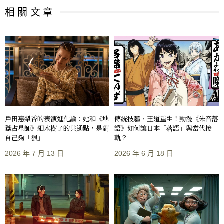
相 關 文 章
戶田惠梨香的表演進化論：她和《地
傳統技藝、王道重生！動漫《朱音落
獄占星師》細木樹子的共通點，是對
語》如何讓日本「落語」與當代接
自己夠「狠」
軌？
2026 年 7 月 13 日
2026 年 6 月 18 日