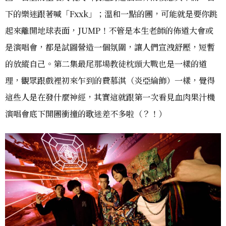
下的樂迷跟著喊「Fxxk」；溫和一點的團，可能就是要你跳
起來離開地球表面，JUMP！不管是本生老師的佈道大會或
是演唱會，都是試圖營造一個氛圍，讓人們宣洩舒壓，短暫
的放縱自己。第二集最尾那場教徒枕頭大戰也是一樣的道
理，觀眾跟戲裡初來乍到的費慕淇（炎亞綸飾）一樣，覺得
這些人是在發什麼神經，其實這就跟第一次看見血肉果汁機
演唱會底下開團衝撞的歌迷差不多啦（？！）