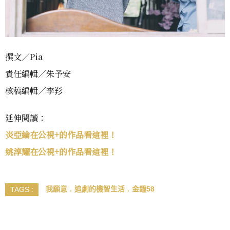
撰文／Pia
責任編輯／朱予安
核稿編輯／李羏
延伸閱讀：
炎亞綸在公視+的作品看這裡！
姚淳耀在公視+的作品看這裡！
我願意
追劇的機智生活
金鐘58
TAGS :