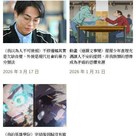
《我以為人不可貌相》不修邊幅其實
動畫《達爾文事變》猩猩少年查理充
是欠缺自覺，外貌是現代社會的暴力
滿讓人不安的提問，非我族類的想像
分類法
成為矛盾的恐懼來源
2026 年 3 月 17 日
2026 年 1 月 31 日
《我的英雄學院》完結後回歸沒有歐