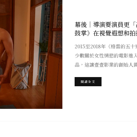
幕後｜導演要演員更「
鼓掌》在視覺遐想和拍
2015至2018年《格雷的
少數關於女性情慾的電影進
品，這讓壹壹影業的創始人
閱讀全文