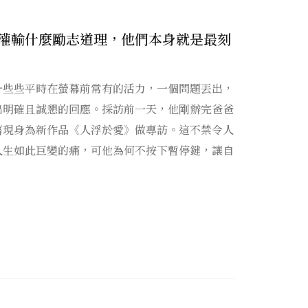
灌輸什麼勵志道理，他們本身就是最刻
一些些平時在螢幕前常有的活力，一個問題丟出，
出明確且誠懇的回應。採訪前一天，他剛辦完爸爸
舊現身為新作品《人浮於愛》做專訪。這不禁令人
人生如此巨變的痛，可他為何不按下暫停鍵，讓自