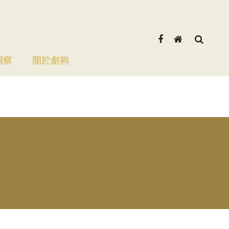
觀察
關於劇夠