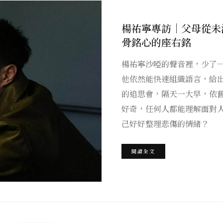
楊祐寧專訪｜父母從未
骨銘心的座右銘
楊祐寧沙啞的聲音裡，少了
他依然能快速組織語言，給
的追思會，隔天一大早，依
好奇，任何人都能理解面對
己好好整理悲傷的情緒？
閱讀全文