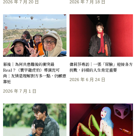
2026 年 7 月 20 日
2026 年 7 月 18 日
偉莉莎專訪｜一張「屎臉」迎接各方
幕後｜為何共患難後的衝突最
挑戰，斜槓的人生肯定重要
Real？《寰宇龍虎豹》導演沈可
尚：友情是理解對方多一點，仍願意
2026 年 6 月 24 日
靠近
2026 年 7 月 1 日