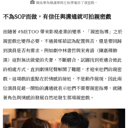
楊祐寧為楊謹華與王柏傑增添了親密戲。
不為SOP而做，有信任與溝通就可拍親密戲
而隨著 #METOO 帶來影視產業的變革，「親密指導」之於
親密戲也變得必要，不過黃郁茹認為配置與否，還是要回歸
到演員是否有需求。例如劇中林書哲與宋青語（陳嘉樺飾
演）這對無法做愛的夫妻，不斷磨合，試圖找到更適合彼此
的相處方式，直到劇情尾聲解開了難題，才迎來他們的親密
戲。這場戲的重點在於情感的接近，不是動作展現，因此兩
位演員從最一開始的溝通就表示他們不需要親密指導，就隨
著角色與情感的發展自然地發生那場親密戲。