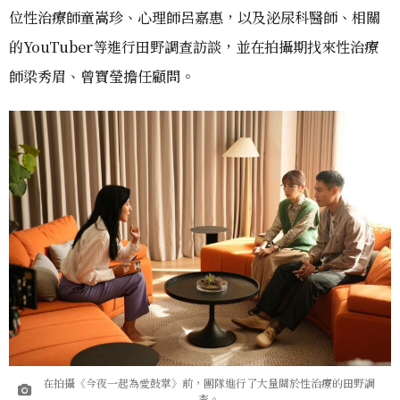
位性治療師童嵩珍、心理師呂嘉惠，以及泌尿科醫師、相關
的YouTuber等進行田野調查訪談，並在拍攝期找來性治療
師梁秀眉、曾寶瑩擔任顧問。
​​在拍攝《今夜一起為愛鼓掌》前，團隊進行了大量關於性治療的田野調
查。