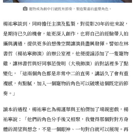
寵物成為劇中打破既有節奏，製造驚喜的重要角色。
楊祐寧談到，同時擔任主演及監製，對從影20年的他來說，
是期待已久的機會，能更深入創作，也將自己的經驗帶入拍
攝與溝通，提供更多的想像空間讓演員盡興發揮。譬如在林
書哲（楊祐寧飾演）的辦公室裡，他便提議添加了一隻寵物
雞，讓林書哲與好同事范俊明（大飛飾演）的對話裡多了點
變化，「這兩個角色都是非常中二的直男，講話久了會有重
複感，有點膩，加入一個寵物的角色可以破壞這個既定的節
奏。」
讀本的過程，楊祐寧也為楊謹華與王柏傑加了場親密戲，楊
祐寧說：「他們的角色分手後又相聚，我覺得那個對對方身
體的渴望與想念，不是一個眼神、一句對白就可以展現。再