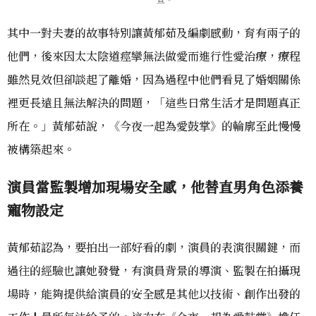
其中一對夫妻的故事特別讓黃郁茹及編劇感動，育有兩子的
他們，後來因太太陰道痙攣無法做愛而進行性愛治療，療程
雖然見效但卻談起了離婚，因為過程中他們看見了婚姻關係
裡更長遠且無法解決的問題，「這些日常生活才是問題真正
所在。」黃郁茹說，《今夜一起為愛鼓掌》的輪廓至此慢慢
被構築起來。
演員當監製增加現場安全感，他替直男角色添養
寵物設定
黃郁茹認為，要拍出一部好看的劇，演員的表演很關鍵，而
過往的經驗也讓她發覺，有演員背景的導演、監製在拍攝現
場時，能夠提供給演員的安全感是其他以技術、創作出發的