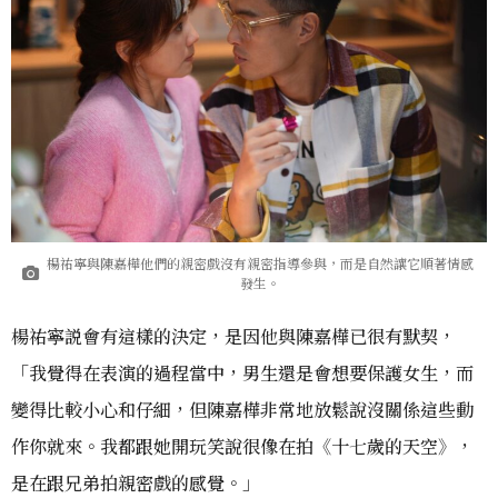
楊祐寧與陳嘉樺他們的親密戲沒有親密指導參與，而是自然讓它順著情感
發生。
楊祐寧説會有這樣的決定，是因他與陳嘉樺已很有默契，
「我覺得在表演的過程當中，男生還是會想要保護女生，而
變得比較小心和仔細，但陳嘉樺非常地放鬆說沒關係這些動
作你就來。我都跟她開玩笑說很像在拍《十七歲的天空》，
是在跟兄弟拍親密戲的感覺。」