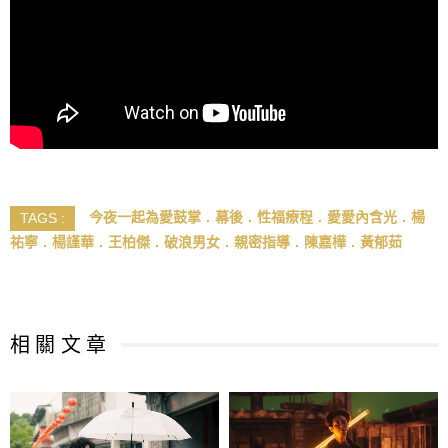
今夜一起為愛鼓掌
幕後
性福療程
愛愛內含光
楊
TAGS :
祐寧
楊謹華
王柏傑
破浪男女
親密指導
陳嘉樺
黃郁茹
相 關 文 章