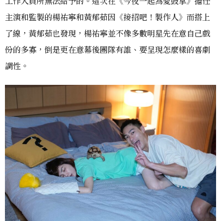
工作人員所無法給予的。這次在《今夜一起為愛鼓掌》擔任
主演和監製的楊祐寧和黃郁茹因《接招吧！製作人》而搭上
了線，黃郁茹也發現，楊祐寧並不像多數明星先在意自己戲
份的多寡，倒是更在意幕後團隊有誰、要呈現怎麼樣的喜劇
調性。