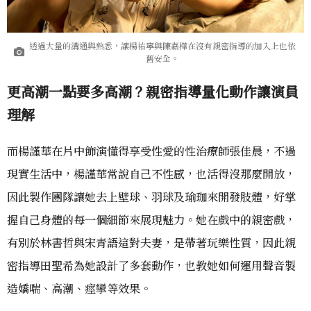
透過大量的溝通與熟悉，讓楊祐寧與陳嘉樺在沒有親密指導的加入上也依
舊安全。
更高潮一點要多高潮？親密指導量化動作讓演員
理解
而楊謹華在片中飾演懂得享受性愛的性治療師張佳晨，不過
現實生活中，楊謹華常說自己不性感，也活得沒那麼開放，
因此製作團隊讓她去上壁球、羽球及瑜珈來開發肢體，好掌
握自己身體的每一個細節來展現魅力。她在戲中的親密戲，
有別於林書哲與宋青語這對夫妻，是帶著玩樂性質，因此親
密指導田聖希為她設計了多套動作，也教她如何運用聲音製
造嬌喘、高潮、痙攣等效果。