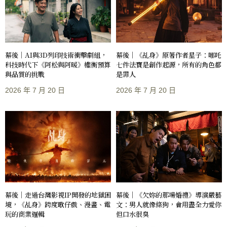
幕後｜AI與3D列印技術衝擊劇組，
幕後｜《乩身》原著作者星子：哪吒
科技時代下《阿松與阿暖》權衡預算
七件法寶是創作起源，所有的角色都
與品質的挑戰
是罪人
2026 年 7 月 20 日
2026 年 7 月 20 日
幕後｜走過台灣影視IP開發的地獄困
幕後｜《欠妳的那場婚禮》導演嚴藝
境，《乩身》跨度歌仔戲、漫畫、電
文：男人就像條狗，會用盡全力愛你
玩的商業邏輯
但口水很臭