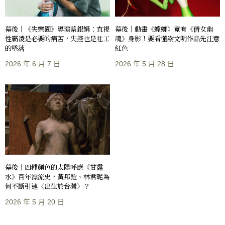
幕後｜《失樂園》導演蔡銀娟：直視
幕後｜動畫《螳螂》竟有《倩女幽
性霸凌是必要的痛苦，失控也是社工
魂》身影！要看懂謝文明作品先注意
的墜落
紅色
2026 年 6 月 7 日
2026 年 5 月 28 日
幕後｜四種顏色的太陽呼應《甘露
水》百年漂流史，黃邦銓、林君昵為
何不斷引述〈出生於台灣〉？
2026 年 5 月 20 日