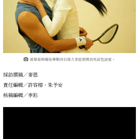
黃郁茹與楊祐寧期待日後大家能更開放地談性說愛。
採訪撰稿／麥恩
責任編輯／許容榕、朱予安
核稿編輯／李羏