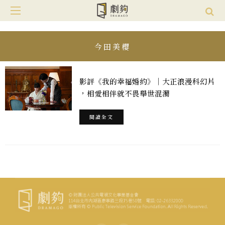
今田美櫻
影評《我的幸福婚約》｜大正浪漫科幻片
，相愛相伴就不畏舉世混濁
閱讀全文