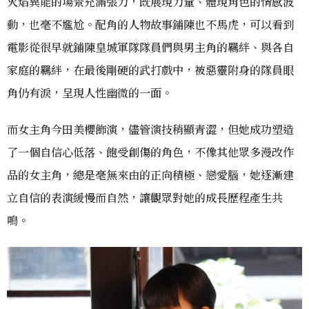
火焰異能的場景充滿張力，既展現力量、體現角色的情感波
動，也毫不尷尬。配角的人物故事鋪陳也不馬虎，可以看到
電影從很早就鋪陳皇城軍隊隊員們與男主角的羈絆、與各自
家庭的羈絆，在最後剛硬的武打戲中，被惡靈附身的隊員眼
角仍有淚，呈現人性幽微的一面。
而女主角今田美櫻飾演，儘管演技稍顯青澀，但她成功塑造
了一個自信心低落、飽受創傷的角色，不像其他眾多漫改作
品的女主角，總是毫無來由的正向積極、戀愛腦，她逐漸建
立自信的表演緩慢而自然，讓觀眾對她的成長歷程產生共
鳴。