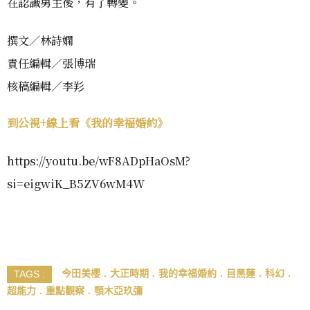
在認識男主後，有了轉變。
撰文／林詩嫻
責任編輯／張博瑞
核稿編輯／李羏
到公視+線上看《我的幸福婚約》
https://youtu.be/wF8ADpHaOsM?
si=eigwiK_B5ZV6wM4W
今田美櫻
大正時期
我的幸福婚約
目黑蓮
科幻
TAGS :
超能力
重點觀察
顎木亞玖彌