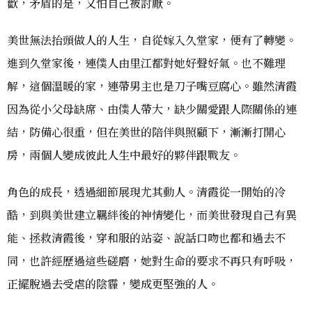
歡，矛盾的是，又怕自己被討厭。
美世無法抬頭做人的人生，自從嫁入久堂家，便有了轉變。
進到久堂家後，連僕人由里江都對她好聲好氣。也不難理
解，這個溫暖的家，連帶男主也是刀子嘴豆腐心。雖然清霞
因為從小父母缺席、由僕人帶大，缺少關愛跟人際關係的連
結，防備心很重，但在美世的陪伴與照顧下，漸漸打開心
房，兩個人變成彼此人生中最好的夥伴跟戰友。
角色的成長，透過細節展現尤其動人。清霞從一開始的冷
酷，到與美世建立羈絆後的神情變化，而美世發現自己有異
能、拯救清霞後，穿和服的站姿、說話口吻也都和過去不
同，也許經歷過這些磋磨，她對生命的要求不再只有呼吸，
正擺脫過去受虐的陰霾，變成更堅強的人。