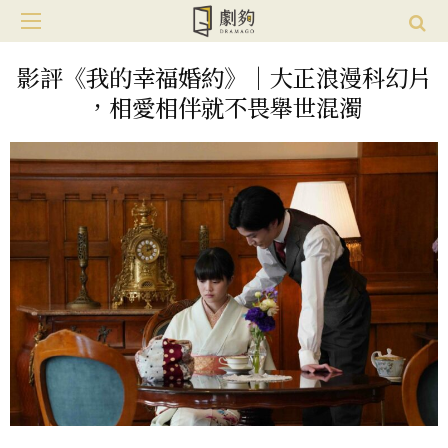
影評《我的幸福婚約》｜大正浪漫科幻片
，相愛相伴就不畏舉世混濁