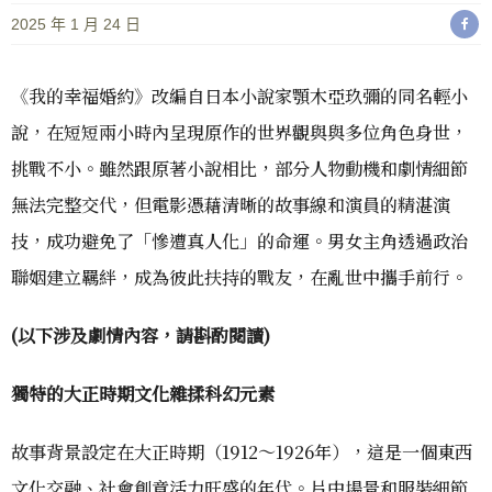
2025 年 1 月 24 日
《我的幸福婚約》改編自日本小說家顎木亞玖彌的同名輕小
說，在短短兩小時內呈現原作的世界觀與與多位角色身世，
挑戰不小。雖然跟原著小說相比，部分人物動機和劇情細節
無法完整交代，但電影憑藉清晰的故事線和演員的精湛演
技，成功避免了「慘遭真人化」的命運。男女主角透過政治
聯姻建立羈絆，成為彼此扶持的戰友，在亂世中攜手前行。
(以下涉及劇情內容，請斟酌閱讀)
獨特的大正時期文化雜揉科幻元素
故事背景設定在大正時期（1912～1926年），這是一個東西
文化交融、社會創意活力旺盛的年代。片中場景和服裝細節