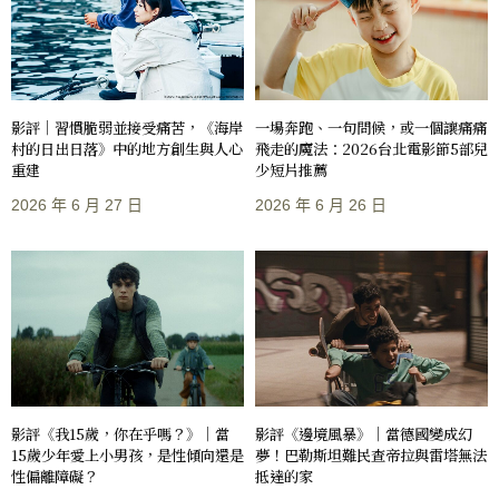
影評｜習慣脆弱並接受痛苦，《海岸
一場奔跑、一句問候，或一個讓痛痛
村的日出日落》中的地方創生與人心
飛走的魔法：2026台北電影節5部兒
重建
少短片推薦
2026 年 6 月 27 日
2026 年 6 月 26 日
影評《我15歲，你在乎嗎？》｜當
影評《邊境風暴》｜當德國變成幻
15歲少年愛上小男孩，是性傾向還是
夢！巴勒斯坦難民查帝拉與雷塔無法
性偏離障礙？
抵達的家