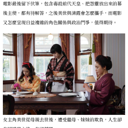
電影最後留下伏筆，包含毒殺前代天皇、把怨靈放出來的幕
後主使，都有待解答，之後美世與清霞會怎麼攜手，而電影
又怎麼呈現日益複雜的角色關係與政治鬥爭，值得期待。
女主角美世從母親去世後，遭受繼母、妹妹的欺負，人生卻