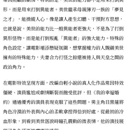
形，而是用來打倒異能者。美世繼承母親薄刃一族的「夢見
之才」，能操縱人心，像是讓人產生幻聽、干預對方思想，
也就是說，美世的能力比一般異能者更強大，不是為了打倒
異形怪物，而是能打倒叛亂「異能者」的強大能力。特殊的
角色設定，讓電影增添懸疑氛圍，想掌握權力的人覬覦美世
擁有的特殊能力，夫妻合力打怪之餘還被捲入與天皇之間的
政治角力。
在電影特效呈現方面，改編自輕小說的真人化作品常因特效
僵硬、演員尷尬或劇情斷裂而飽受批評，但《我的幸福婚
約》通過優秀的演員表現克服了這些問題。男主角目黑蓮將
角色冷漠的外表與內心的柔軟拿捏得恰到好處，從最初的冷
血形象，到看到美世落淚時瞳孔震動的微表情，他的演技展