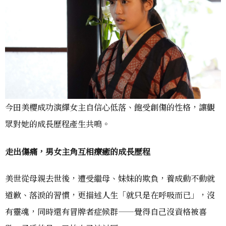
今田美櫻成功演繹女主自信心低落、飽受創傷的性格，讓觀
眾對她的成長歷程產生共鳴。
走出傷痛，男女主角互相療癒的成長歷程
美世從母親去世後，遭受繼母、妹妹的欺負，養成動不動就
道歉、落淚的習慣，更描述人生「就只是在呼吸而已」，沒
有靈魂，同時還有冒牌者症候群——覺得自己沒資格被喜