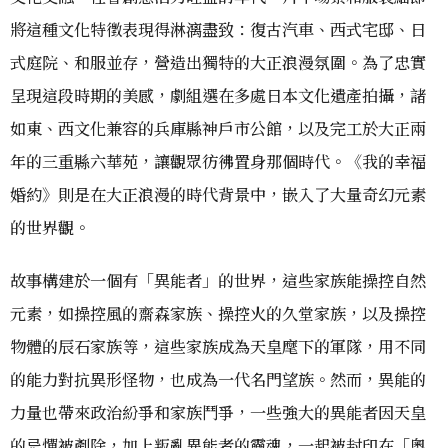
將這種文化特徵表現得淋漓盡致：復古汽車、西式宅邸、日
式庭院、和服並存，營造出獨特的大正浪漫氛圍。為了忠實
呈現這段時期的美感，劇組選在多處日本文化遺產拍攝，諸
如東、西文化兼容的兵庫縣神戶市公館，以及完工於大正兩
年的三重縣六華苑，讓觀眾彷彿置身那個時代。《我的幸福
婚約》則是在大正浪漫的時代背景中，嵌入了大量奇幻元素
的世界觀。
故事構建於一個有「異能者」的世界，這些家族能操控自然
元素，如操控風的齋森家族、操控火的久堂家族，以及操控
物體的辰石家族等，這些家族成為天皇麾下的軍隊，用不同
的能力對抗異形怪物，也成為一代名門望族。然而，異能的
力量也帶來政治紛爭和家族鬥爭，一些強大的異能者因天皇
的忌憚被剷除，加上叛亂異能者的靈魂，一起被封印在「奧