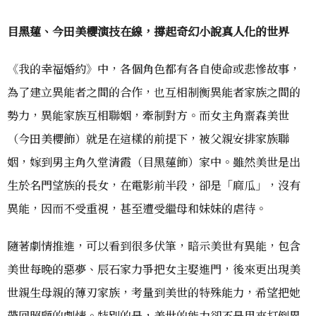
目黑蓮、今田美櫻演技在線，撐起奇幻小說真人化的世界
《我的幸福婚約》中，各個角色都有各自使命或悲慘故事，
為了建立異能者之間的合作，也互相制衡異能者家族之間的
勢力，異能家族互相聯姻，牽制對方。而女主角齋森美世
（今田美櫻飾）就是在這樣的前提下，被父親安排家族聯
姻，嫁到男主角久堂清霞（目黑蓮飾）家中。雖然美世是出
生於名門望族的長女，在電影前半段，卻是「麻瓜」，沒有
異能，因而不受重視，甚至遭受繼母和妹妹的虐待。
隨著劇情推進，可以看到很多伏筆，暗示美世有異能，包含
美世每晚的惡夢、辰石家力爭把女主娶進門，後來更出現美
世親生母親的薄刃家族，考量到美世的特殊能力，希望把她
帶回照顧的劇情。特別的是，美世的能力卻不是用來打倒異