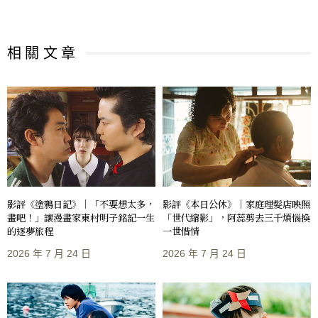
相 關 文 章
影評《塗鴉日記》｜「不要想太多，
影評《本日公休》｜家庭理髮店映照
畫吧！」讓漫畫家東村明子銘記一生
「世代縮影」，阿蕊剪去三千煩惱換
的逐夢旅程
一世惜情
2026 年 7 月 24 日
2026 年 7 月 24 日