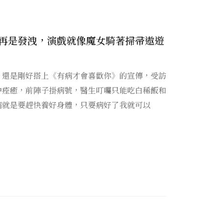
再是發洩，演戲就像魔女騎著掃帚遨遊
，還是剛好搭上《有病才會喜歡你》的宣傳，受訪
中痊癒，前陣子掛病號，醫生叮囑只能吃白稀飯和
病就是要趕快養好身體，只要病好了我就可以