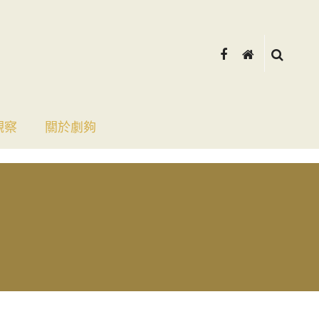
觀察
關於劇夠