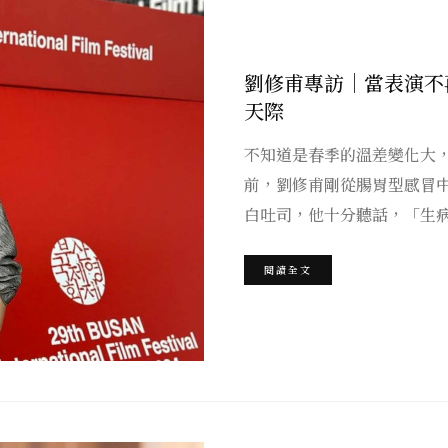
劉修甫專訪｜當表演不
天際
不知道是春季的溫差變化大
前，劉修甫剛從腸胃型感冒
白吐司，他十分聽話，「生
閱讀全文