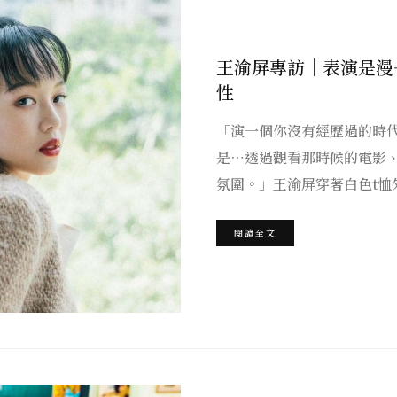
王渝屏專訪｜表演是漫
性
「演一個你沒有經歷過的時
是⋯透過觀看那時候的電影
氛圍。」王渝屏穿著白色t恤
閱讀全文