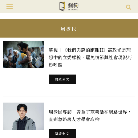
周渝民
幕後｜《我們與惡的距離II》高政光是理
想中的立委樣貌，罷免情節與社會現況巧
妙呼應
閱讀全文
周渝民專訪｜曾為了寵粉活在網路世界，
直到忽略親友才學會取捨
閱讀全文