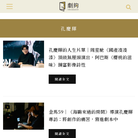
孔慶輝
孔慶輝的人生片單｜周星馳《國產凌凌
漆》頂級無厘頭演出，阿巴斯《櫻桃的滋
味》饒富影像詩性
閱讀全文
金馬59｜《海鷗來過的房間》導演孔慶輝
專訪：將創作的痛苦，寫進劇本中
閱讀全文