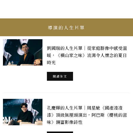
導演的人生片單
劉國瑞的人生片單｜從家庭群像中感受溫
暖，《橫山家之味》流瀉令人懷念的夏日
時光
閱讀全文
孔慶輝的人生片單｜周星馳《國產凌凌
漆》頂級無厘頭演出，阿巴斯《櫻桃的滋
味》饒富影像詩性