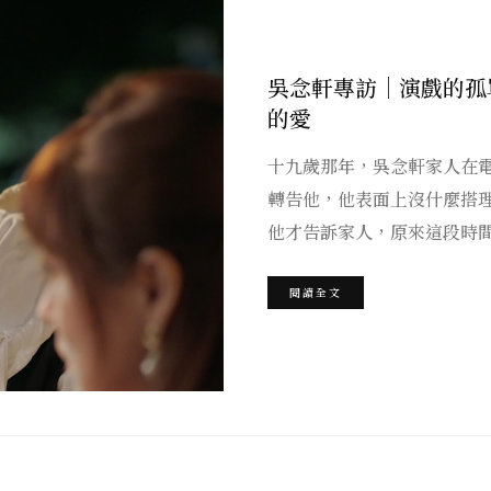
吳念軒專訪｜演戲的孤
的愛
十九歲那年，吳念軒家人在
轉告他，他表面上沒什麼搭
他才告訴家人，原來這段時
閱讀全文