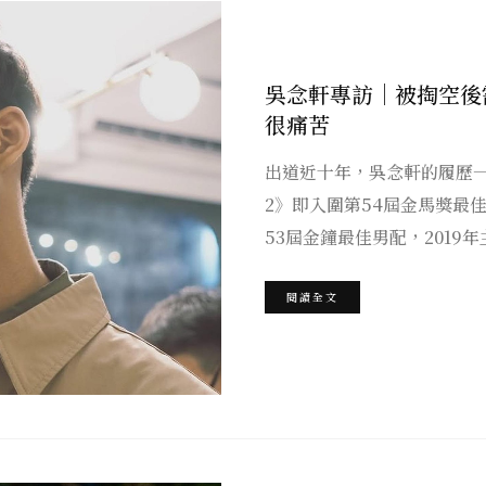
吳念軒專訪｜被掏空後
很痛苦
出道近十年，吳念軒的履歷一
2》即入圍第54屆金馬獎最
53屆金鐘最佳男配，2019
閱讀全文