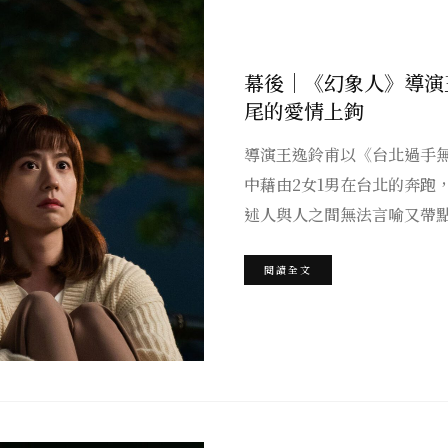
幕後｜《幻象人》導演
尾的愛情上鉤
導演王逸鈴甫以《台北過手無
中藉由2女1男在台北的奔跑
述人與人之間無法言喻又帶
閱讀全文