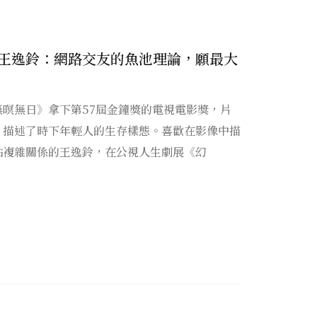
王逸鈴：網路交友的魚池理論，願最大
暝無日》拿下第57屆金鐘獎的電視電影獎，片
，描述了時下年輕人的生存樣態。喜歡在影像中描
點複雜關係的王逸鈴，在公視人生劇展《幻