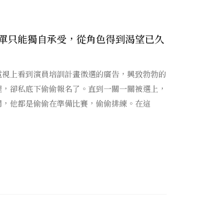
單只能獨自承受，從角色得到渴望已久
電視上看到演員培訓計畫徵選的廣告，興致勃勃的
理，卻私底下偷偷報名了。直到一關一關被選上，
間，他都是偷偷在準備比賽，偷偷排練。在這