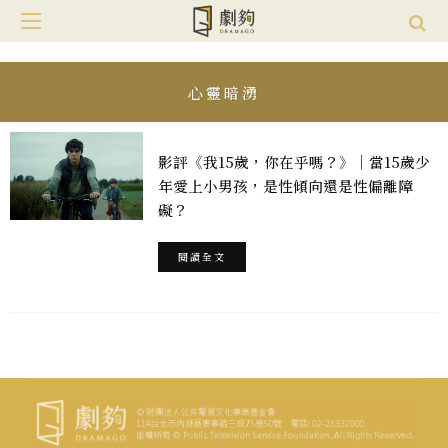
心靈暗湧
影評《我15歲，你在乎嗎？》｜當15歲少
年愛上小男孩，是性傾向還是性偏離障
礙？
閱讀全文