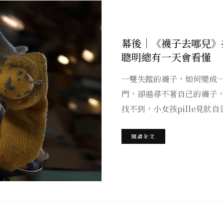
幕後｜《襪子去哪兒》
聰明總有一天會看懂
一雙失蹤的襪子，如何變成一
門，卻遍尋不著自己的襪子
找不到，小女孩pille見狀
閱讀全文