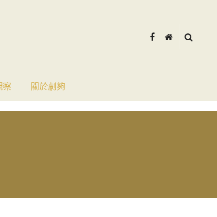
觀察
關於劇夠