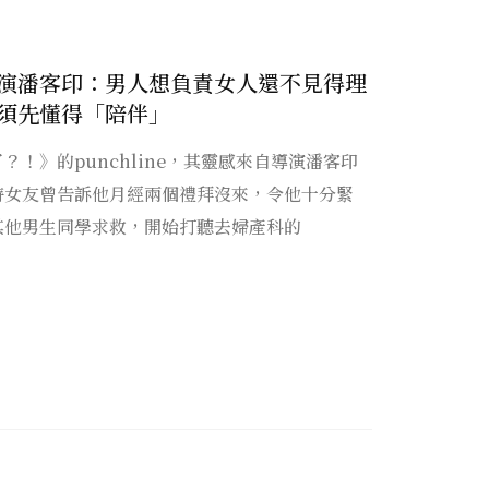
演潘客印：男人想負責女人還不見得理
須先懂得「陪伴」
！》的punchline，其靈感來自導演潘客印
時女友曾告訴他月經兩個禮拜沒來，令他十分緊
其他男生同學求救，開始打聽去婦產科的