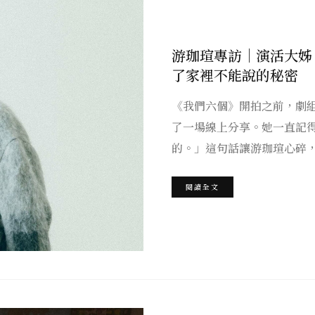
游珈瑄專訪｜演活大姊
了家裡不能說的秘密
《我們六個》開拍之前，劇
了一場線上分享。她一直記
的。」這句話讓游珈瑄心碎
閱讀全文