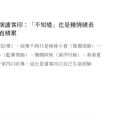
演潘客印：「不知道」也是種情緒表
直積累
家的事》，故事不再只是姊姊小春（黃珮琪飾）一
冬（藍葦華飾）、媽媽阿秋（高伊玲飾）、弟弟夏
一家四口的事。這也是潘客印以自己生命經驗