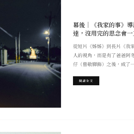
幕後｜《我家的事》導
達，沒用完的思念會一
從短片《姊姊》到長片《我
人的視角，而是有了爸爸阿
仔（曾敬驊飾）之後，成了
閱讀全文