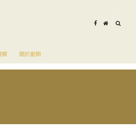
觀察
關於劇夠