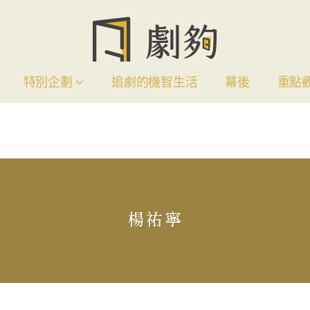
特別企劃
追劇的機智生活
幕後
重點
楊祐寧