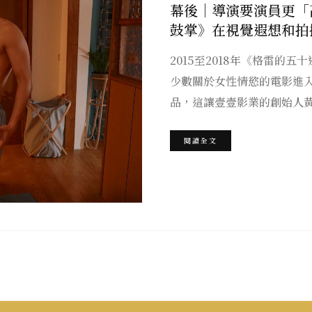
幕後｜導演要演員更「
鼓掌》在視覺遐想和拍
2015至2018年《格雷的
少數關於女性情慾的電影進
品，這讓壹壹影業的創始人
閱讀全文