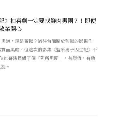
記》拍喜劇一定要找鮮肉男團？！即便
敬業開心
、黑道，還是冤獄？過往台灣關於監獄的影視作
寫實而黑暗，但這次的影集《監所男子囚生記》不
6位帥哥演員組了個「監所男團」，有顏值，有熱
生態。