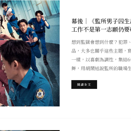
幕後｜《監所男子囚生
工作不是第一志願仍要
想到監獄會想到什麼？犯罪
品，大多也關乎這些主題，
一樣，以喜劇為調性，集結
舞，用胡鬧述說監所的職場
閱讀全文