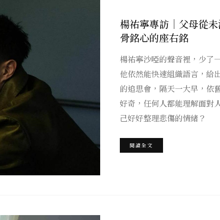
楊祐寧專訪｜父母從未
骨銘心的座右銘
楊祐寧沙啞的聲音裡，少了
他依然能快速組織語言，給
的追思會，隔天一大早，依
好奇，任何人都能理解面對
己好好整理悲傷的情緒？
閱讀全文