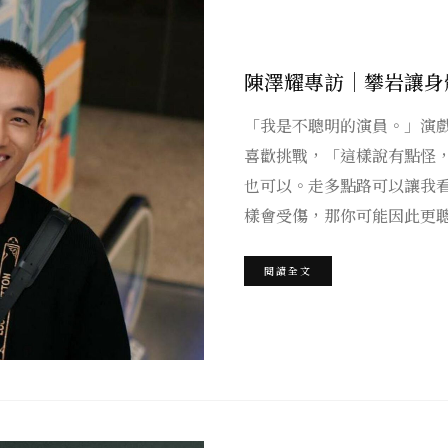
陳澤耀專訪｜攀岩讓身
「我是不聰明的演員。」演
喜歡挑戰，「這樣說有點怪
也可以。走多點路可以讓我
樣會受傷，那你可能因此更
閱讀全文