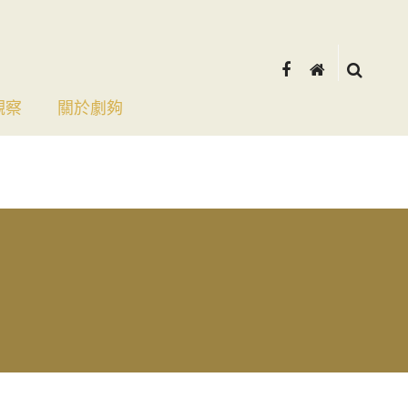
觀察
關於劇夠