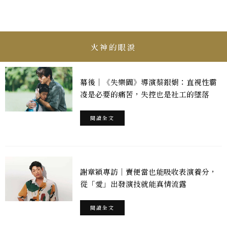
火神的眼淚
幕後｜《失樂園》導演蔡銀娟：直視性霸
凌是必要的痛苦，失控也是社工的墜落
閱讀全文
謝章穎專訪｜賣便當也能吸收表演養分，
從「愛」出發演技就能真情流露
閱讀全文