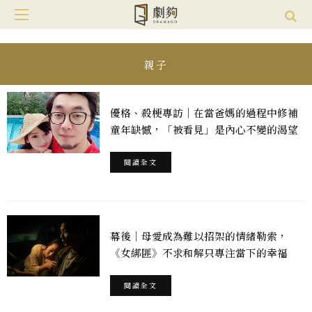
親子
優格、殺梗專訪｜在當爸媽的過程中修補
童年缺憾，「被看見」是內心不變的渴望
閱讀全文
幕後｜母愛成為難以招架的情緒勒索，
《女綁匪》不求和解只專注當下的幸福
閱讀全文