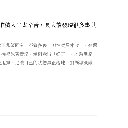
堆積人生太辛苦，長大後發現很多事其
常不急著回家。不管多晚，哪怕凌晨才收工，她還
耳機裡放著音樂，走到覺得「好了」，才踏進家
色甩掉，是讓自己的狀態真正落地。拍攝導演嚴