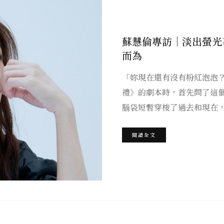
蘇慧倫專訪｜淡出螢光
而為
「妳現在還有沒有粉紅泡泡
禮》的劇本時，首先問了這
腦袋短暫穿梭了過去和現在
閱讀全文