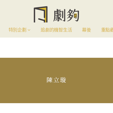
特別企劃
追劇的機智生活
幕後
重點
陳立璇