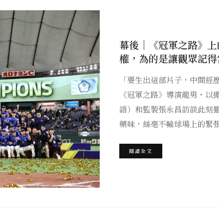
幕後｜《冠軍之路》上
權，為的是讓觀眾記得
「要生出這部片子，中間經
《冠軍之路》導演龍男・以撒克・凡
語）和監製張永昌訪談此刻
藥味，絲毫不輸球場上的緊
閱讀全文