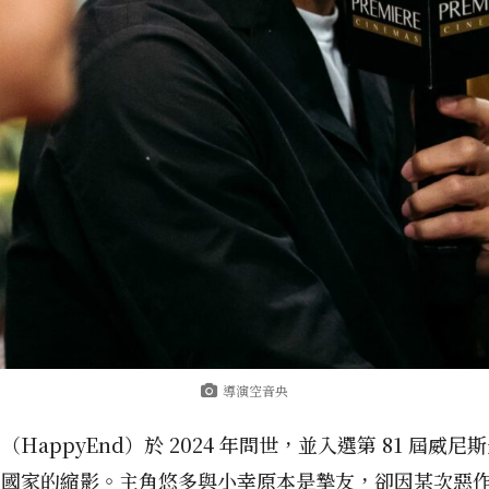
導演空音央
appyEnd）於 2024 年問世，並入選第 81 屆
視國家的縮影。主角悠多與小幸原本是摯友，卻因某次惡