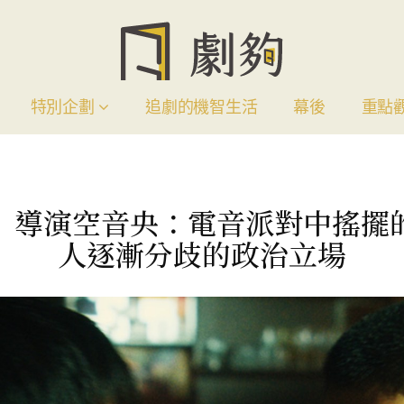
特別企劃
追劇的機智生活
幕後
重點
》導演空音央：電音派對中搖擺
人逐漸分歧的政治立場