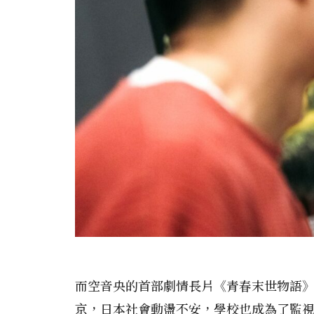
而空音央的首部劇情長片《青春末世物語》（H
京，日本社會動盪不安，學校也成為了監