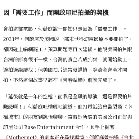
因「需要工作」而開啟印尼拍攝的契機
會拍這部電影，何蔚庭說一開始只是因為「需要工作」。
2023年，何蔚庭於美國的一部末世科幻電影原本要開拍了，
卻因碰上編劇罷工，預算問題等再次延後。他說美國拍片跟
台灣的節奏很不一樣，台灣的資金八成到齊，就開始動工，
邊拍邊繼續找；但美國拍片通常更謹慎，等資金齊全才開
拍，不然這個故事早該在《青春弒戀》前就完成了。
「延後就是一年的空檔，而我是全職的導演，還是得要拍片
賺錢啊！」何蔚庭吐槽般地說道。他打電話給曾監製過《幸
福城市》的朋友劉詠怡聊聊，當時她所處的美國公司正好與
印尼公司 Base Entertainment 合作，其手上握著
《Mothernet》的劇本正在尋找導演。何蔚庭曾拍過《台北