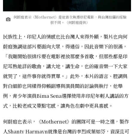
何蔚庭表示《Mothernet》是他首次執導印尼電影，與台灣拍攝的經驗
很不同。（何蔚庭提供）
民族性上，印尼人的情感也比台灣人來得外顯，製片也向何
蔚庭強調這部片要面向大眾，得通俗，因此音樂下的很滿，
「我剛開始很排斥要在電影裡放那麼多首歌，但那些都是印
尼耳熟能詳的歌曲，講大地，講生命，也的確音樂一下大家
就哭了，這件事你就得買單。」此外，本片的語言、腔調與
對白細節也同樣得仰賴副導與演員間的討論與執行，他舉
例，青少年演員Bima Sena選擇使用非印尼年輕人講話的方
式，比較老成又帶點宅感，讓角色在劇中更具喜感。
何蔚庭也表示，《Mothernet》的團隊可是一時之選，製作
人Shanty Harmayn就像是台灣的李烈或葉如芬，資深且可