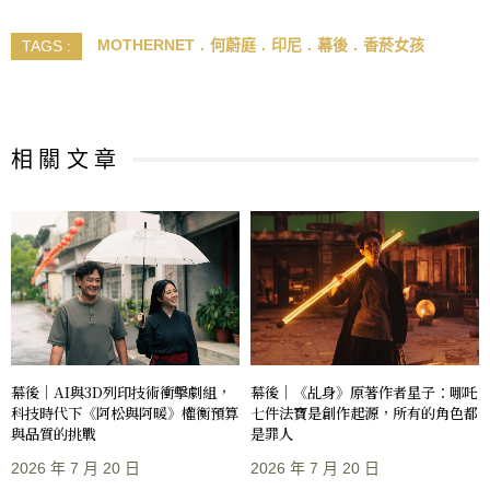
MOTHERNET
何蔚庭
印尼
幕後
香菸女孩
TAGS :
相 關 文 章
幕後｜AI與3D列印技術衝擊劇組，
幕後｜《乩身》原著作者星子：哪吒
科技時代下《阿松與阿暖》權衡預算
七件法寶是創作起源，所有的角色都
與品質的挑戰
是罪人
2026 年 7 月 20 日
2026 年 7 月 20 日