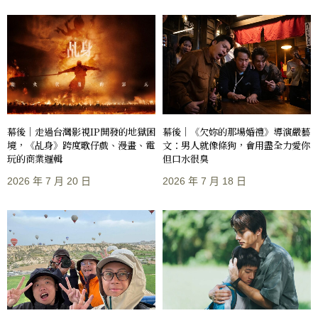
幕後｜走過台灣影視IP開發的地獄困
幕後｜《欠妳的那場婚禮》導演嚴藝
境，《乩身》跨度歌仔戲、漫畫、電
文：男人就像條狗，會用盡全力愛你
玩的商業邏輯
但口水很臭
2026 年 7 月 20 日
2026 年 7 月 18 日