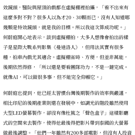
效鏡頭，醫院與屋頂的戲都在虛擬棚裡拍攝，「看不出來有
這麼多對不對？很多人以為才20、30顆而已，沒有人知道哪
幾顆是特效鏡頭，就是我的目標。所以我這次算成功呢。」
何蔚庭開心地表示，談到虛擬棚拍，大多人想像會拍出的樣
子是星際大戰系列影集《曼達洛人》，但用法其實有很多
種，拍車內戲尤其適合。虛擬棚省時、方便，但並非萬能，
後期依然得修，「所以還是要看團隊功力，不是一鍵完成。
就像AI，可以做很多事，但不能完全仰賴它。」
何蔚庭也提到，他已經太習慣台灣後期製作的效率與嚴謹，
相比印尼的後期產業則還在發展中，如調光的階段雖然使用
大型LED螢幕製作，卻沒有像杜篤之「聲色盒子」這樣影廳
式的空間來去製作，使得他最後得把影片帶到泰國的大螢幕
做最後調整。「他們一年雖然有200多部電影，但沒有人投資