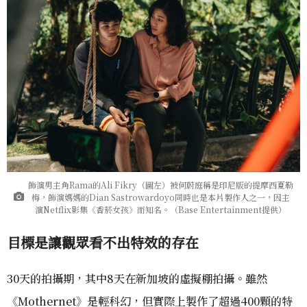
飾演男主角Rama的Ali Fikry（圖左）被何蔚庭稱是印尼版的提摩西夏勒
梅，飾演媽媽的Dian Sastrowardoyo同時也是本片製作人之一，因主
演Netflix影集《香菸女孩》而知名。（Base Entertainment提供）
目標是讓觀眾看不出特效的存在
30天的拍攝期，其中8天在新加坡的虛擬棚拍攝。雖然
《Mothernet》是輕科幻，但實際上製作了超過400顆的特