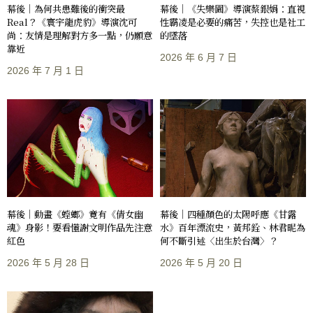
幕後｜《失樂園》導演蔡銀娟：直視
幕後｜為何共患難後的衝突最
性霸凌是必要的痛苦，失控也是社工
Real？《寰宇龍虎豹》導演沈可
的墜落
尚：友情是理解對方多一點，仍願意
靠近
2026 年 6 月 7 日
2026 年 7 月 1 日
幕後｜動畫《螳螂》竟有《倩女幽
幕後｜四種顏色的太陽呼應《甘露
魂》身影！要看懂謝文明作品先注意
水》百年漂流史，黃邦銓、林君昵為
紅色
何不斷引述〈出生於台灣〉？
2026 年 5 月 28 日
2026 年 5 月 20 日