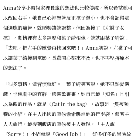
Anna分享小時候家裡長輩的想法也比較傳統，所以希望她可
以改回右手，她自己心裡想著反正孩子還小，也不會記得那
個適應的痛苦，就順勢讓她調整。但因為接了《左撇子女
孩》，劇情裡有太多經歷和葉子綺相像，她就跟葉子綺說：
「去吧，把左手的感覺再找回來吧！」Anna笑說，左撇子可
以讓葉子綺接到電影，長輩開心都來不及，也不再堅持原本
的想法了。
「很多事情，做習慣就好。」葉子綺笑著說，她不只熱愛演
戲，也像劇中的宜靜一樣喜歡畫畫，她自己最「知名」且引
以為傲的作品，就是〈Cat in the bag〉。故事是一隻被領
養的小貓，在主人出國的時候偷偷跳進他的行李袋，跟著主
人去旅行，最後到飯店的時候被主人發現，「主人說
『Sorry！』小貓就說『Good Job！』」好多好多的冒險故