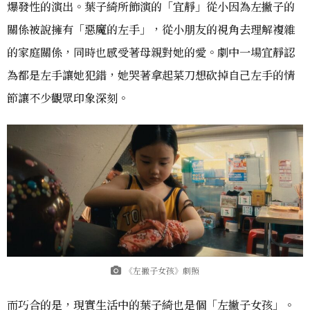
爆發性的演出。葉子綺所飾演的「宜靜」從小因為左撇子的
關係被說擁有「惡魔的左手」，從小朋友的視角去理解複雜
的家庭關係，同時也感受著母親對她的愛。劇中一場宜靜認
為都是左手讓她犯錯，她哭著拿起菜刀想砍掉自己左手的情
節讓不少觀眾印象深刻。
《左撇子女孩》劇照
而巧合的是，現實生活中的葉子綺也是個「左撇子女孩」。