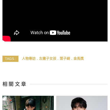
人物專訪
左撇子女孩
葉子綺
金馬獎
TAGS :
相 關 文 章