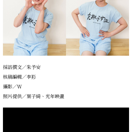
採訪撰文／朱予安
核稿編輯／李羏
攝影／Ｗ
照片提供／葉子綺、光年映畫