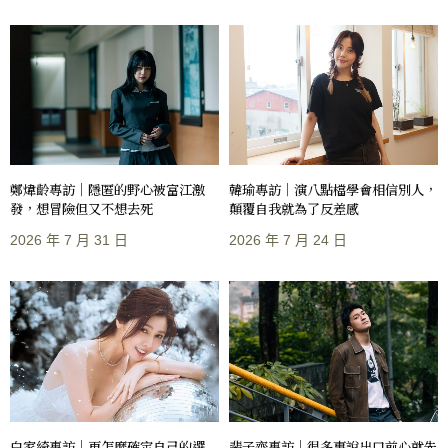
鄭煒齡專訪｜隱匿的野心被富江激
韓瑜專訪｜演八點檔學會相信別人，
發，想冒險但又不想去死
顛覆自我就為了反差感
2026 年 7 月 31 日
2026 年 7 月 24 日
白家綺專訪｜再怎麼確定自己的選
裴子齊專訪｜很多事說出口前心就先