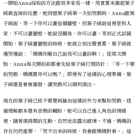
一開始Anna採取的方法跟很多家長一樣，用責罵來激起葉子
綺最直接的反應，她回憶葉子綺第一次拍哭戲時，Anna跟葉
子綺說，等一下你可以畫這個牆壁，但葉子綺說這裡是別人
家，不可以畫牆壁，她說沒關係，你可以畫。等到正式試鏡
開始，葉子綺畫牆壁的時候，她就立刻出聲責罵，葉子綺就
邊哭邊說：「媽媽你剛自己說我可以畫的啊！」從那次開
始，Anna每次開拍前都會先給葉子綺打預防針：「等一下要
拍哭戲，媽媽罵你可以嗎？」即便有了這樣的心理準備，葉
子綺還是會被激發，讓哭戲可以順利演出。
現在的葉子綺已經不需要再藉由這樣的外力來幫助哭戲，透
過理解劇本還有音樂的輔助，她可以自己進入角色的情緒
裡，隨著演員間的互動，自然地流露出感情。不過，媽媽的
存在仍然重要，「哭不出來的時候，我會跟媽媽對看。」這