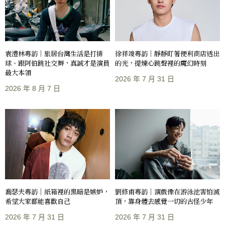
袁澧林專訪｜旅居台灣生活是打排
徐祥竣專訪｜靜靜盯著便利商店透出
球、跟阿伯跳社交舞，真誠才是演員
的光，提煉心跳聲裡的魔幻時刻
最大本領
2026 年 7 月 31 日
2026 年 8 月 7 日
喬瑟夫專訪｜紙箱裡的黑暗是嫉妒，
劉修甫專訪｜演戲像在游泳池害怕滅
希望大家都能喜歡自己
頂，靠身體去感覺一切的古怪少年
2026 年 7 月 31 日
2026 年 7 月 31 日