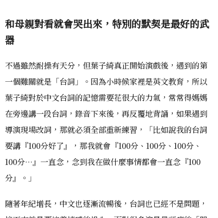
和母親對看就會哭出來，特別的默契是最好的武
器
不過雖然耐操有天分，但葉子綺真正開始演戲後，遇到的第
一個難關就是「台詞」。因為小時候家裡是英文教育，所以
葉子綺對於中文台詞的記憶需要花很大的力氣，常常得媽媽
在旁邊講一段台詞，錄音下來後，再反覆地背誦，如果遇到
導演現場改詞，那就必須全部重新練習，「比如說我的台詞
要講『100分好了』，那我就會『100分、100分、100分、
100分…』一直念，念到我在做什麼事情都會一直念『100
分』。」
隨著年紀增長，中文也逐漸流暢後，台詞也已經不是問題，