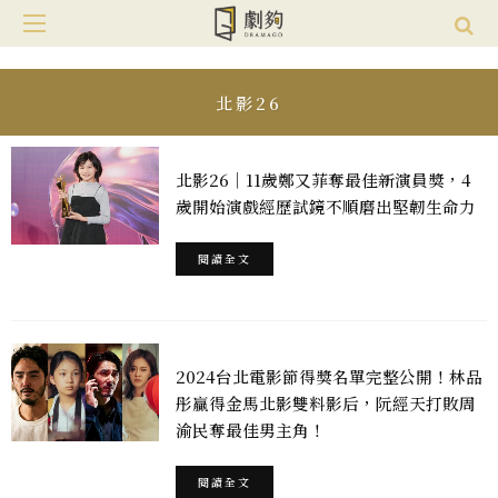
北影26
北影26｜11歲鄭又菲奪最佳新演員獎，4
歲開始演戲經歷試鏡不順磨出堅韌生命力
閱讀全文
2024台北電影節得獎名單完整公開！林品
彤贏得金馬北影雙料影后，阮經天打敗周
渝民奪最佳男主角！
閱讀全文