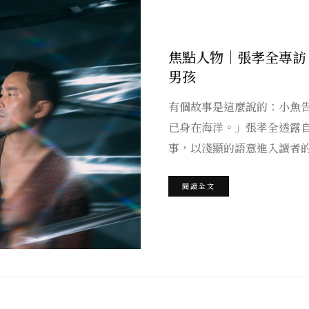
焦點人物｜張孝全專訪
男孩
有個故事是這麼說的：小魚
已身在海洋。」張孝全透露
事，以淺顯的語意進入讀者
閱讀全文