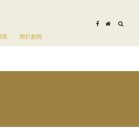
觀察
關於劇夠