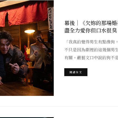
幕後｜《欠妳的那場婚
盡全力愛你但口水很臭
「我真的覺得男生有點像狗
不只是因為劇裡的這幾個男
有關。嚴藝文口中說的狗不
閱讀全文