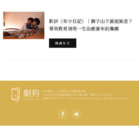
影評《年少日記》｜獅子山下誰能無恙？
菁英教育須用一生治癒童年的傷痛
閱讀全文