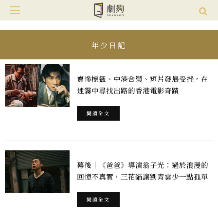
年少日記
賣慘標籤、中港合製、短片發展受挫，在
迷霧中尋找出路的香港電影奇蹟
閱讀全文
幕後｜《爸爸》導演翁子光：過於浪漫的
回憶不真實，三花貓讓劉青雲少一點孤單
閱讀全文