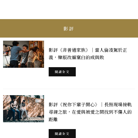
影評
影評《非普通家族》｜當人倫凌駕於正
義，韓版改編窠臼的成與敗
閱讀全文
影評《祝你下輩子開心》｜長照現場接軌
尋親之旅，在愛與被愛之間找到不傷人的
距離
閱讀全文