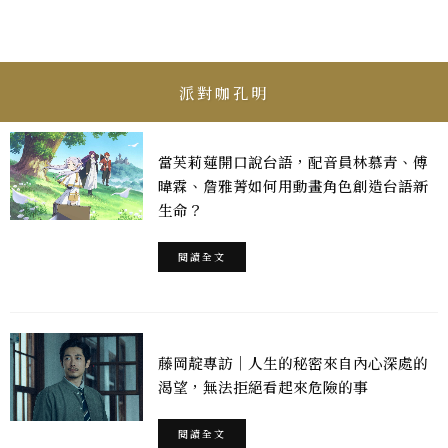
派對咖孔明
當芙莉蓮開口說台語，配音員林慕青、傅
暐霖、詹雅菁如何用動畫角色創造台語新
生命？
閱讀全文
藤岡靛專訪｜人生的秘密來自內心深處的
渴望，無法拒絕看起來危險的事
閱讀全文