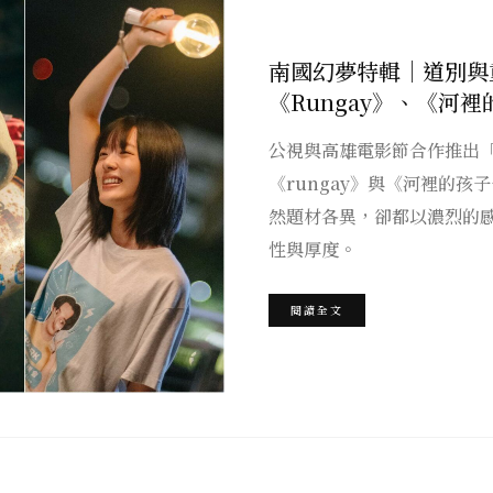
南國幻夢特輯｜道別與
《Rungay》、《河
公視與高雄電影節合作推出
《rungay》與《河裡的孩
然題材各異，卻都以濃烈的
性與厚度。
閱讀全文