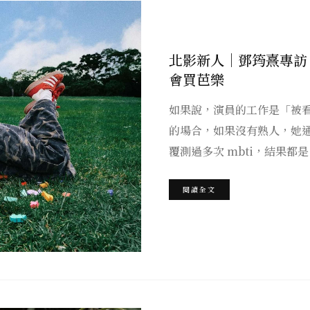
北影新人｜鄧筠熹專訪
會買芭樂
如果說，演員的工作是「被
的場合，如果沒有熟人，她
覆測過多次 mbti，結果都是 
閱讀全文