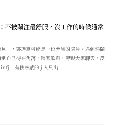
：不被關注最舒服，沒工作的時候通常
看見」，鄧筠熹可能是一位矛盾的演員。遇到熱鬧
通常自己待在角落，喝著飲料，旁觀大家聊天。反
infj，有秩序感的 j 人只出