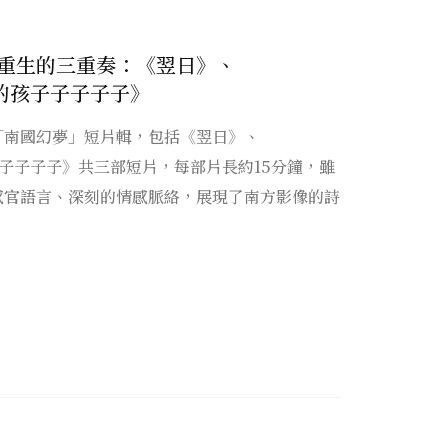
重生的三重奏：《翌日》、
裡的孩子子子子子》
「南國幻夢」短片輯，包括《翌日》、
子子子子子》共三部短片，每部片長約15分鐘，雖
感官語言、深刻的情感脈絡，展現了南方影像的詩