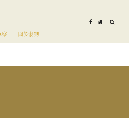
觀察
關於劇夠