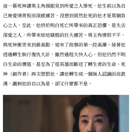
這一幕死神讓男主角親眼見到所愛之人慘死，他生前以為自
己被愛情背叛而深感痛苦，沒想到貿然赴死的他才是那個負
心之人，至此，他終於明白死亡所帶來的真正恐懼，是失去
深愛之人，所帶來如地獄般的巨大痛苦。男主角憤恨不平，
與死神衝突來到最高點，迎來了故事的第一段高潮。接著他
透過轉生執行復仇大計，雖然過程大快人心，但他仍然不明
白生命的價值，甚至為了逞英雄而斷送了轉生者的生命。死
神（創作者）再次懲罰他，讓他轉生成一個無人認識的流浪
漢，諷刺他的自以為是，卻又什麼都不是。