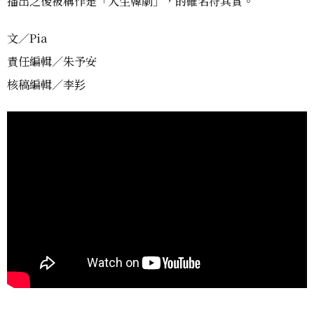
播出之後被稱作是「人生韓劇」，的確名符其實。
文／Pia
責任編輯／朱予安
核稿編輯／李羏