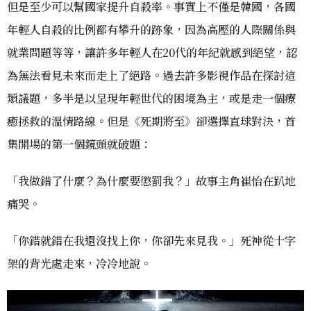
但是至少可以幫國家提升自殺率。事實上不僅是韓國，各國
年輕人自殺的比例都有攀升的跡象，因為高壓的人際關係與
就業問題等等，讓許多年輕人在20代的年紀就感到絕望，認
為無法看見未來而走上了絕路。過去許多影視作品在探討這
類議題，多半是以呈現年輕世代的困境為主，或是走一個療
癒拯救的溫情路線。但是《死期將至》卻選擇直球對決，首
集開場的第一個鏡頭就破題：
「我做錯了什麼？為什麼要懲罰我？」故事主角崔怡在趴地
痛哭。
「你錯就錯在我還沒找上你，你卻先來見我。」死神從十字
架的背光處走來，冷冷地說。