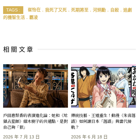
崔怡在
我死了又死
死期將至
河炳勳
自殺
追劇
TAGS :
的機智生活
霸凌
相 關 文 章
戶田惠梨香的表演進化論：她和《地
傳統技藝、王道重生！動漫《朱音落
獄占星師》細木樹子的共通點，是對
語》如何讓日本「落語」與當代接
自己夠「狠」
軌？
2026 年 7 月 13 日
2026 年 6 月 18 日