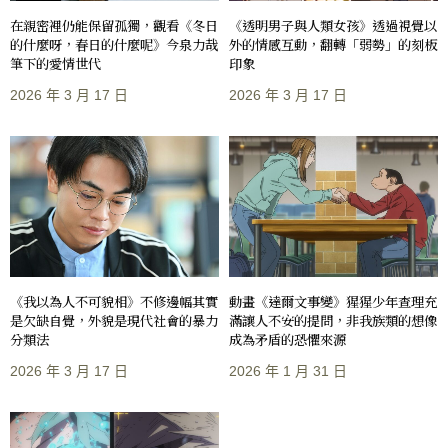
在親密裡仍能保留孤獨，觀看《冬日
《透明男子與人類女孩》透過視覺以
的什麼呀，春日的什麼呢》今泉力哉
外的情感互動，翻轉「弱勢」的刻板
筆下的愛情世代
印象
2026 年 3 月 17 日
2026 年 3 月 17 日
《我以為人不可貌相》不修邊幅其實
動畫《達爾文事變》猩猩少年查理充
是欠缺自覺，外貌是現代社會的暴力
滿讓人不安的提問，非我族類的想像
分類法
成為矛盾的恐懼來源
2026 年 3 月 17 日
2026 年 1 月 31 日