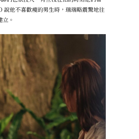
O 說他不喜歡瘦的男生時，瑞瑞略震驚地往
建立。