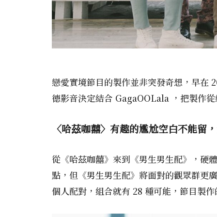
戀愛實境節目的製作並非突發奇想，早在 20
德影音決定結合 GagaOOLala ，把
〈哈茲咖囍〉
有趣的尷尬空白不能留，
從《哈茲咖囍》來到《男生男生配》，硬
點，但《男生男生配》將面對的觀眾群更廣
個人配對，組合就有 28 種可能，節目製