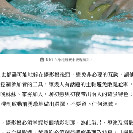
NIO 在泳池競賽中表現精彩。
人員也都盡可能地躲在攝影機後頭，避免非必要的互動，讓
夠控制參加者的工具，讓幾人有話題的主軸避免散亂尬聊
二晚蘇蘇、家夯加入，聊初戀與初夜帶出兩人的背景特色
淘汰機制啟動前勇敢地做出選擇，不要留下任何遺憾。
逝，攝影機必須掌握每個精彩剎那，為此製片、導演及攝
還有四、五台攝影機，黃鼎鈞必須精準調度畫面及特寫，「