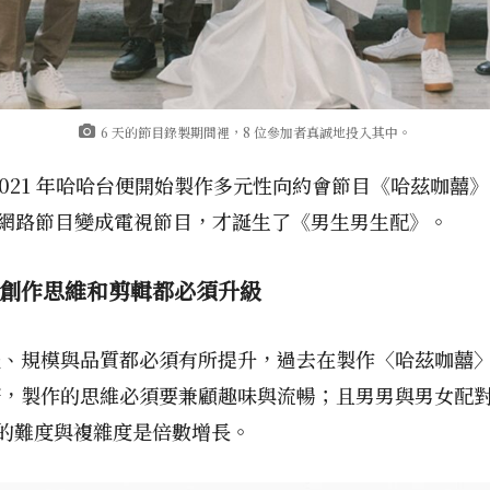
6 天的節目錄製期間裡，8 位參加者真誠地投入其中。
21 年哈哈台便開始製作多元性向約會節目《哈茲咖囍》，
製作從網路節目變成電視節目，才誕生了《男生男生配》。
創作思維和剪輯都必須升級
體、規模與品質都必須有所提升，過去在製作〈哈茲咖囍
，製作的思維必須要兼顧趣味與流暢；且男男與男女配對
作的難度與複雜度是倍數增長。