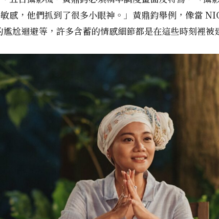
敏感，他們抓到了很多小眼神。」黃鼎鈞舉例，像當 NI
時的尷尬迴避等，許多含蓄的情感細節都是在這些時刻裡被