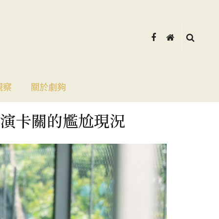
觀察
關於劇夠
演卡關的尷尬現況