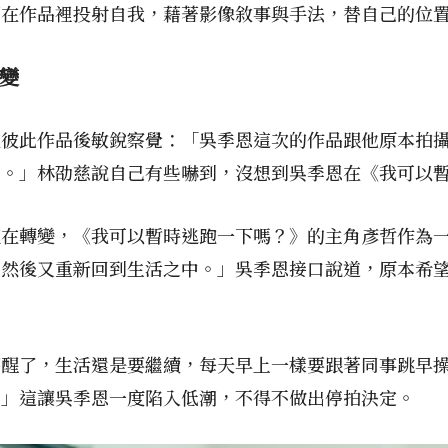
著在作品裡投射自我，藉著影像敘事與手法，替自己的位
變
完彼此作品後敏銳察覺：「吳季恩這次的作品跟他原本拍
節。」林劭慈說自己有些嚇到，沒想到吳季恩在《我可以
直在轉變，《我可以暫時逃跑一下嗎？》的主角彥哲作為
，然後又重新回到生活之中。」吳季恩接口說道，原本希
夢醒了，生活還是要繼續，每天早上一樣要跟著同事跳早
。」這讓吳季恩一度陷入低潮，不得不做出停拍決定。