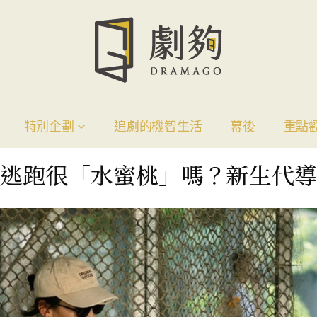
特別企劃
追劇的機智生活
幕後
重點
逃跑很「水蜜桃」嗎？新生代導