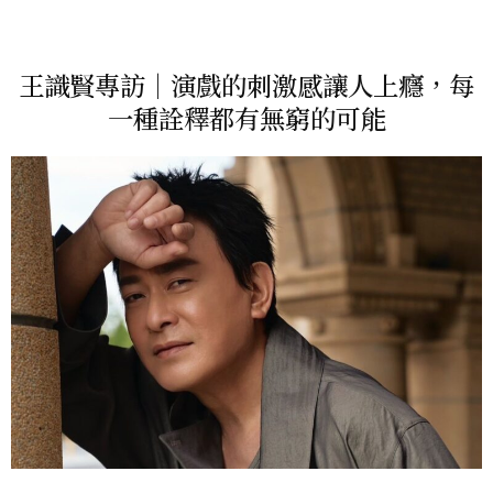
王識賢專訪｜演戲的刺激感讓人上癮，每
一種詮釋都有無窮的可能