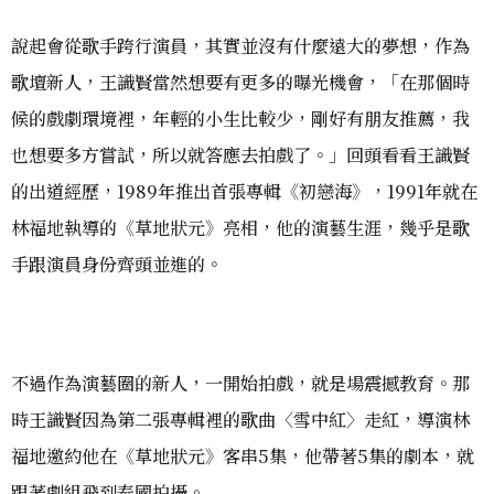
說起會從歌手跨行演員，其實並沒有什麼遠大的夢想，作為
歌壇新人，王識賢當然想要有更多的曝光機會，「在那個時
候的戲劇環境裡，年輕的小生比較少，剛好有朋友推薦，我
也想要多方嘗試，所以就答應去拍戲了。」回頭看看王識賢
的出道經歷，1989年推出首張專輯《初戀海》，1991年就在
林福地執導的《草地狀元》亮相，他的演藝生涯，幾乎是歌
手跟演員身份齊頭並進的。
不過作為演藝圈的新人，一開始拍戲，就是場震撼教育。那
時王識賢因為第二張專輯裡的歌曲〈雪中紅〉走紅，導演林
福地邀約他在《草地狀元》客串5集，他帶著5集的劇本，就
跟著劇組飛到泰國拍攝。