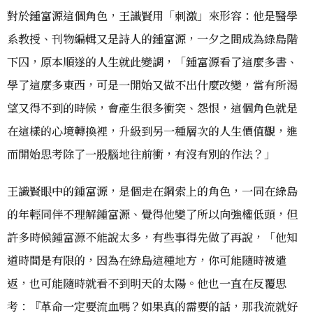
對於鍾富源這個角色，王識賢用「刺激」來形容：他是醫學
系教授、刊物編輯又是詩人的鍾富源，一夕之間成為綠島階
下囚，原本順遂的人生就此變調，「鍾富源看了這麼多書、
學了這麼多東西，可是一開始又做不出什麼改變，當有所渴
望又得不到的時候，會產生很多衝突、怨恨，這個角色就是
在這樣的心境轉換裡，升級到另一種層次的人生價值觀，進
而開始思考除了一股腦地往前衝，有沒有別的作法？」
王識賢眼中的鍾富源，是個走在鋼索上的角色，一同在綠島
的年輕同伴不理解鍾富源、覺得他變了所以向強權低頭，但
許多時候鍾富源不能說太多，有些事得先做了再說，「他知
道時間是有限的，因為在綠島這種地方，你可能隨時被遣
返，也可能隨時就看不到明天的太陽。他也一直在反覆思
考：『革命一定要流血嗎？如果真的需要的話，那我流就好