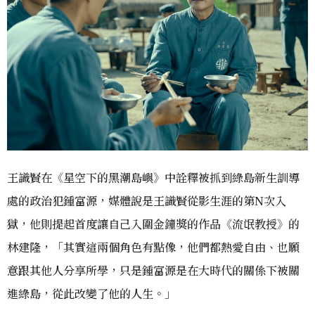
王識賢在《星空下的黑潮島嶼》中詮釋被抓到綠島新生訓導
處的政治犯鍾富源，媒體說是王識賢從影生涯的第N次入
獄，他則提起首度讓自己入圍金鐘獎的作品《流氓教授》的
林建隆，「其實這兩個角色有點像，他們都熱愛自由、也願
意跟其他人分享所學，只是鍾富源是在大時代的關係下被關
進綠島，從此改變了他的人生。」