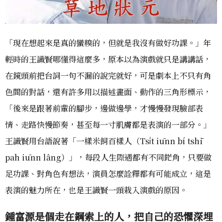
「現在想起來是真的蠻糗的，但就是我沒有做好功課。」年
輕時的王識賢哪懂得這麼多，原本以為演戲就只是講講話，
在鏡頭前把台詞一句不漏的說完就好，可是劇本上不只有角
色間的對話，還有許多用以描述畫面、動作的三角形標示，
「後來是跟著前輩的腳步，邊做邊學，才慢慢發現臉部表
情、走路快慢節奏，甚至每一寸肌膚都是表演的一部分。」
王識賢用台語說著「一樣米飼百樣人（Tsi̍t iūnn bí tshī
pah iūnn lâng）」，每段人生際遇都有不同鋩角，只要做
足功課、對角色有想法，演員怎麼詮釋都有可能成立，這是
表演的魅力所在，也是王識賢一頭栽入演戲的原因。
鍾富源是個走在鋼索上的人，把自己的恐懼深埋