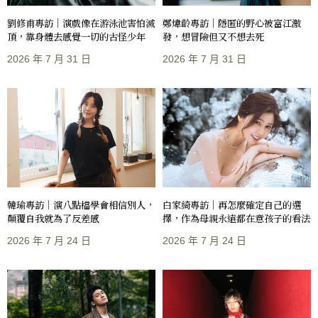
劉修甫專訪｜演戲像在游泳池害怕滅
鄭煒齡專訪｜隱匿的野心被富江激
頂，靠身體去感覺一切的古怪少年
發，想冒險但又不想去死
2026 年 7 月 31 日
2026 年 7 月 31 日
韓瑜專訪｜演八點檔學會相信別人，
白家綺專訪｜再怎麼確定自己的選
顛覆自我就為了反差感
擇，作為母親永遠都在意孩子的看法
2026 年 7 月 24 日
2026 年 7 月 24 日