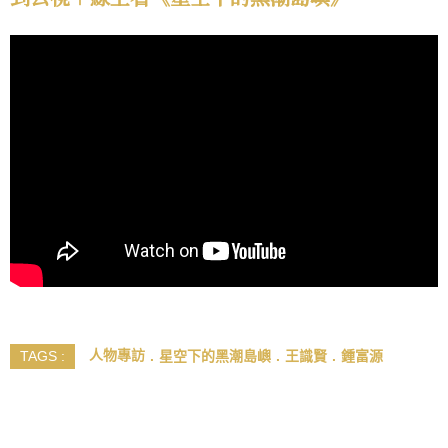
人物專訪
星空下的黑潮島嶼
王識賢
鍾富源
TAGS :