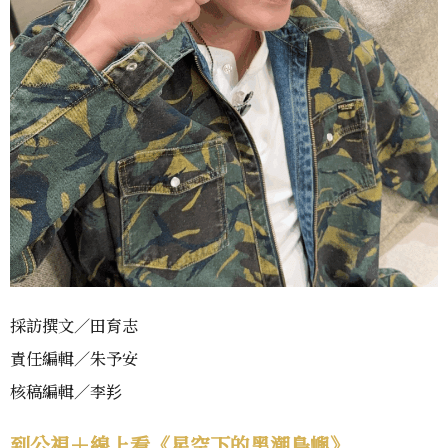
採訪撰文／田育志
責任編輯／朱予安
核稿編輯／李羏
到公視＋線上看《星空下的黑潮島嶼》