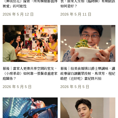
《舞夜狂花》探索「所有模樣都值得
衷，原來人生如《臨時牌》有期限該
被愛」的可能性
如何是好？
2026 年 5 月 12 日
2026 年 5 月 11 日
幕後｜當家人更像共享空間的室友，
幕後｜拍美食煽情以爵士樂調味，講
《小房革命》如何靠一張餐桌重建家
故事留白讓觀眾投射，馬世芳、程紀
庭關係？
皓把《也好吃》當紀錄片拍
2026 年 5 月 5 日
2026 年 5 月 5 日