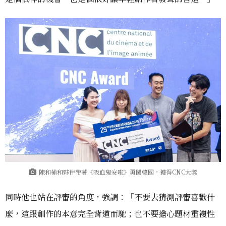
陳和榆和夥伴帶著《吸血鬼安啦》勇闖韓國，獲得CNC大獎
同時他也站在評審的角度，強調：「不要去猜測評審喜歡什
麼，這跟創作的本意完全背道而馳；也不要擔心題材重複性