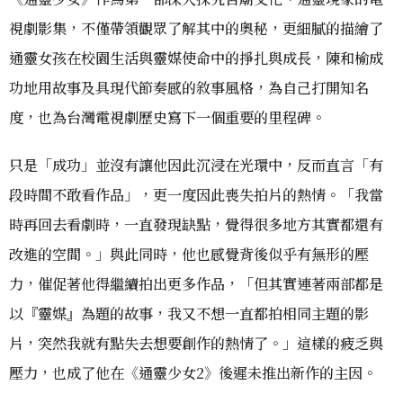
視劇影集，不僅帶領觀眾了解其中的奧秘，更細膩的描繪了
通靈女孩在校園生活與靈媒使命中的掙扎與成長，陳和榆成
功地用故事及具現代節奏感的敘事風格，為自己打開知名
度，也為台灣電視劇歷史寫下一個重要的里程碑。
只是「成功」並沒有讓他因此沉浸在光環中，反而直言「有
段時間不敢看作品」，更一度因此喪失拍片的熱情。「我當
時再回去看劇時，一直發現缺點，覺得很多地方其實都還有
改進的空間。」與此同時，他也感覺背後似乎有無形的壓
力，催促著他得繼續拍出更多作品，「但其實連著兩部都是
以『靈媒』為題的故事，我又不想一直都拍相同主題的影
片，突然我就有點失去想要創作的熱情了。」這樣的疲乏與
壓力，也成了他在《通靈少女2》後遲未推出新作的主因。