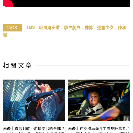
TBS
吸血鬼安啦
學生劇展
神算
通靈少女
陳和
TAGS :
榆
相 關 文 章
幕後｜喜歡我能不能接受我的全部？
幕後｜在高檔車商打工看見販毒者苦