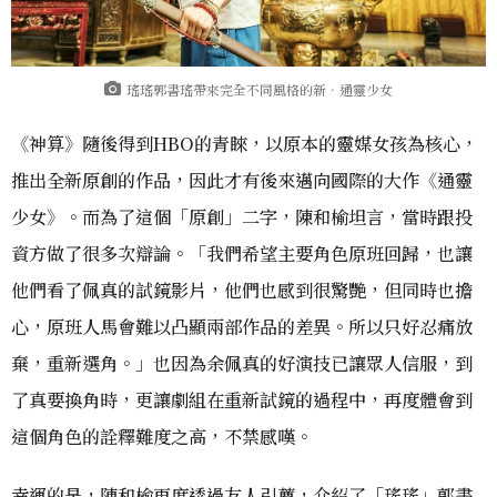
瑤瑤郭書瑤帶來完全不同風格的新．通靈少女
《神算》隨後得到HBO的青睞，以原本的靈媒女孩為核心，
推出全新原創的作品，因此才有後來邁向國際的大作《通靈
少女》。而為了這個「原創」二字，陳和榆坦言，當時跟投
資方做了很多次辯論。「我們希望主要角色原班回歸，也讓
他們看了佩真的試鏡影片，他們也感到很驚艷，但同時也擔
心，原班人馬會難以凸顯兩部作品的差異。所以只好忍痛放
棄，重新選角。」也因為余佩真的好演技已讓眾人信服，到
了真要換角時，更讓劇組在重新試鏡的過程中，再度體會到
這個角色的詮釋難度之高，不禁感嘆。
幸運的是，陳和榆再度透過友人引薦，介紹了「瑤瑤」郭書