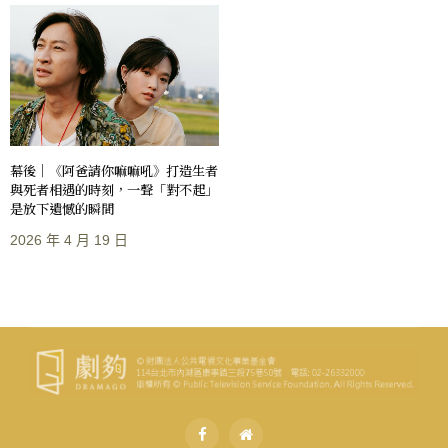
幕後｜《阿爸請你嘛嘛吼》打造生者
與死者相遇的時刻，一聲「對不起」
是放下遺憾的瞬間
2026 年 4 月 19 日