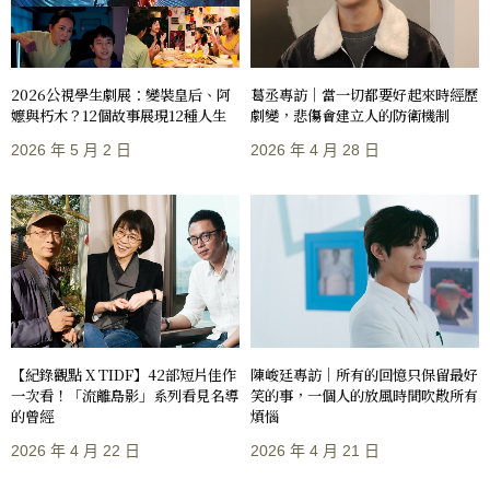
2026公視學生劇展：變裝皇后、阿
葛丞專訪｜當一切都要好起來時經歷
嬤與朽木？12個故事展現12種人生
劇變，悲傷會建立人的防衛機制
2026 年 5 月 2 日
2026 年 4 月 28 日
【紀錄觀點 X TIDF】42部短片佳作
陳峻廷專訪｜所有的回憶只保留最好
一次看！「流離島影」系列看見名導
笑的事，一個人的放風時間吹散所有
的曾經
煩惱
2026 年 4 月 22 日
2026 年 4 月 21 日