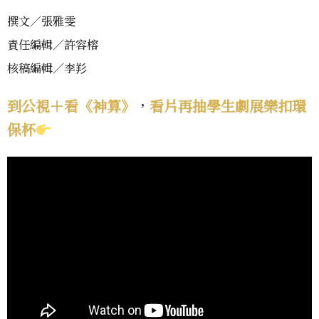
撰文／張雅雯
責任編輯／許容榕
核稿編輯／李羏
到公視＋看《神算》
，
看片再抽學生劇展樂扣環
保杯