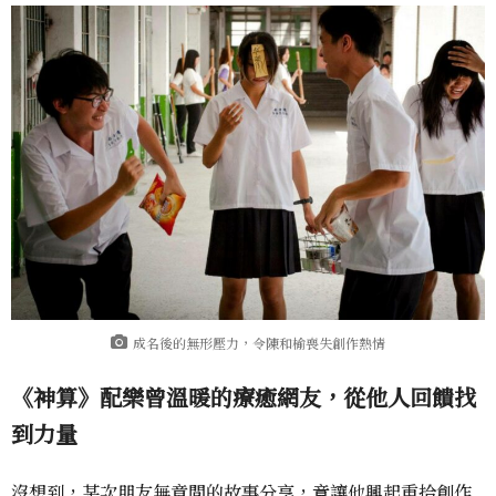
成名後的無形壓力，令陳和榆喪失創作熱情
《神算》配樂曾溫暖的療癒網友，從他人回饋找
到力量
沒想到，某次朋友無意間的故事分享，竟讓他興起重拾創作