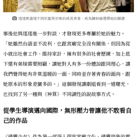
瑤瑤郭書瑤不同於甜美形象的成長背景，成為陳和榆選擇她的關鍵
事後他與瑤瑤進一步對談，才發現更多專屬於她的魅力。
「她雖然台語並不流利，也跟宮廟完全沒有關係，但因為從
小就出社會工作、維持家計，擁有很多的社會歷練，加上底
下還有弟妹需要照顧，讓她對人有多一份體諒跟同理心，讓
我們覺得她有非常溫暖的一面，同時並存著青春的面向，跟
她原本的形象差蠻多的。」這個發現讓劇組看到一道曙光，
也找到了另一種與《神算》不同調性的說故事方式。
從學生導演邁向國際，無形壓力曾讓他不敢看自
己的作品
《通靈少女》作為第一部深入探究宮廟文化、通靈現象的電