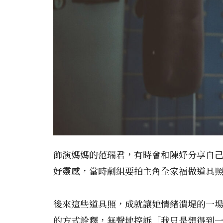
飾演媽媽的范瑞君，有時會和陳妤分享自
妤靈感，當時劇組要拍主角全家福做道具
後來這些道具照，成就讓她情緒潰堤的一
的方式詮釋，無聲地控訴「我只是想得到