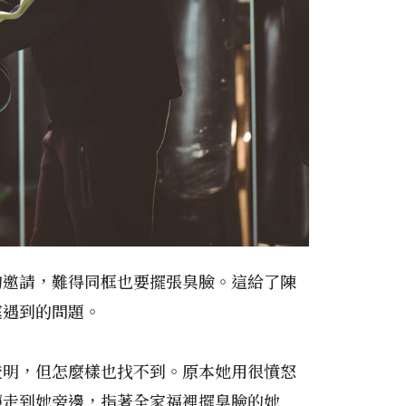
的邀請，難得同框也要擺張臭臉。這給了陳
庭遇到的問題。
證明，但怎麼樣也找不到。原本她用很憤怒
照走到她旁邊，指著全家福裡擺臭臉的她