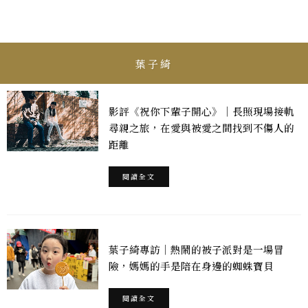
葉子綺
影評《祝你下輩子開心》｜長照現場接軌
尋親之旅，在愛與被愛之間找到不傷人的
距離
閱讀全文
葉子綺專訪｜熱鬧的被子派對是一場冒
險，媽媽的手是陪在身邊的蜘蛛寶貝
閱讀全文