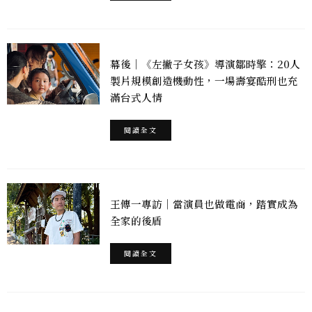
幕後｜《左撇子女孩》導演鄒時擎：20人
製片規模創造機動性，一場壽宴酷刑也充
滿台式人情
閱讀全文
王傳一專訪｜當演員也做電商，踏實成為
全家的後盾
閱讀全文