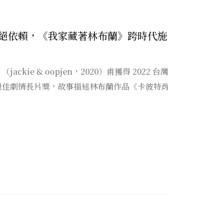
絕依賴，《我家藏著林布蘭》跨時代施
kie & oopjen，2020）甫獲得 2022 台灣
最佳劇情長片獎，故事描述林布蘭作品《卡彼特肖