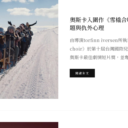
奧斯卡入圍作《雪橇合
題與仇外心理
由導演torfinn iversen
choir》於第十屆台灣國際
奧斯卡最佳劇情短片獎，並奪
閱讀全文