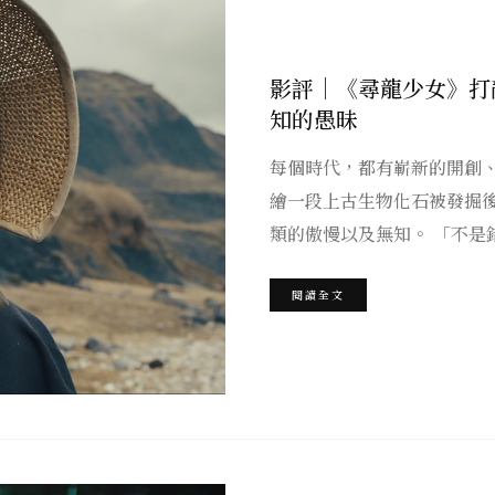
影評｜《尋龍少女》打
知的愚昧
每個時代，都有嶄新的開創
繪一段上古生物化石被發掘
類的傲慢以及無知。 「不是
閱讀全文