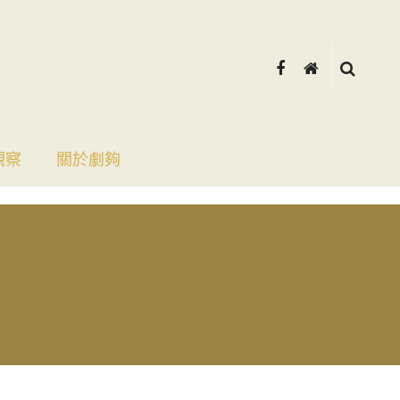
觀察
關於劇夠