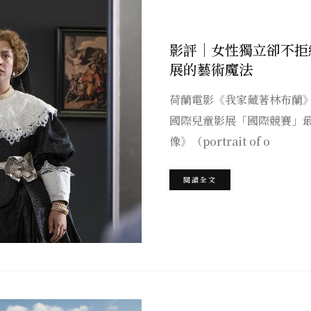
影評｜女性獨立卻不拒
展的藝術魔法
荷蘭電影《我家藏著林布蘭》（jac
國際兒童影展「國際競賽」
像》（portrait of o
閱讀全文