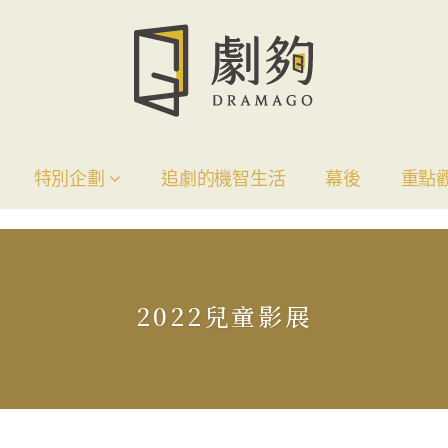
特別企劃
追劇的機智生活
幕後
重點
2022兒童影展