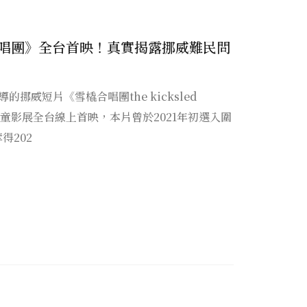
唱團》全台首映！真實揭露挪威難民問
所執導的挪威短片《雪橇合唱團the kicksled
兒童影展全台線上首映，本片曾於2021年初選入圍
得202