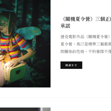
《關機夏令營》三個正
承諾
捷克電影作品《關機夏令營
夏令營。馬汀是標準三餐都
際關係的性格。不料營隊不
閱讀全文