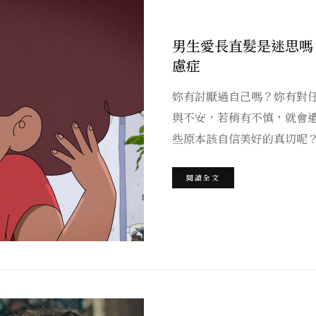
男生愛長直髮是迷思嗎
慮症
妳有討厭過自己嗎？妳有對
與不安，若稍有不慎，就會
些原本該自信美好的真切呢？
閱讀全文