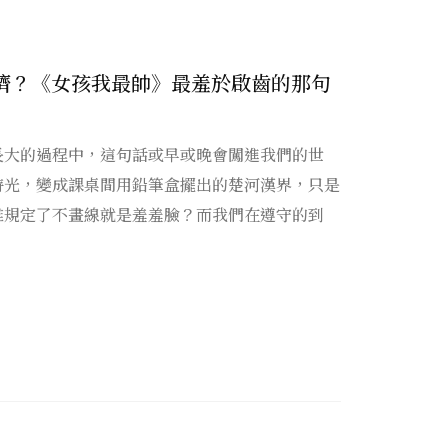
擠？《女孩我最帥》最羞於啟齒的那句
長大的過程中，這句話或早或晚會闖進我們的世
時光，變成課桌間用鉛筆盒擺出的楚河漢界，只是
誰規定了不畫線就是羞羞臉？而我們在遵守的到