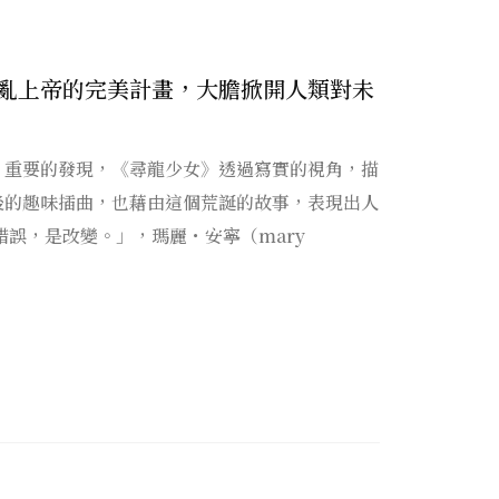
亂上帝的完美計畫，大膽掀開人類對未
、重要的發現，《尋龍少女》透過寫實的視角，描
後的趣味插曲，也藉由這個荒誕的故事，表現出人
錯誤，是改變。」，瑪麗・安寧（mary