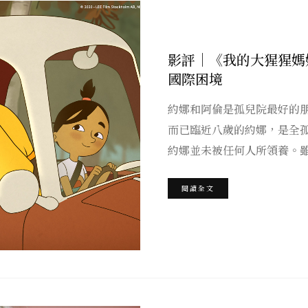
影評｜《我的大猩猩媽
國際困境
約娜和阿倫是孤兒院最好的
而已臨近八歲的約娜，是全
約娜並未被任何人所領養。
閱讀全文