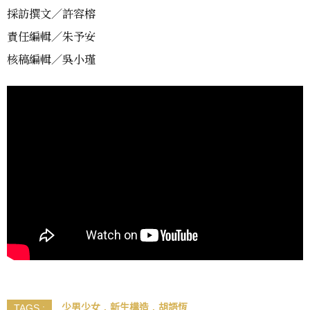
採訪撰文／許容榕
責任編輯／朱予安
核稿編輯／吳小瑾
少男少女
新生構造
胡語恆
TAGS :