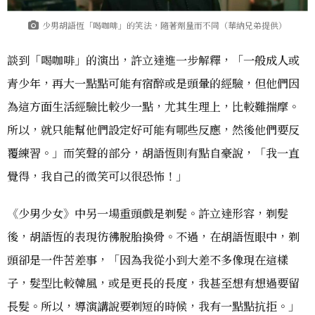
少男胡語恆「喝咖啡」的笑法，隨著劑量而不同（華納兄弟提供）
談到「喝咖啡」的演出，許立達進一步解釋，「一般成人或
青少年，再大一點點可能有宿醉或是頭暈的經驗，但他們因
為這方面生活經驗比較少一點，尤其生理上，比較難揣摩。
所以，就只能幫他們設定好可能有哪些反應，然後他們要反
覆練習。」而笑聲的部分，胡語恆則有點自豪說，「我一直
覺得，我自己的微笑可以很恐怖！」
《少男少女》中另一場重頭戲是剃髮。許立達形容，剃髮
後，胡語恆的表現彷彿脫胎換骨。不過，在胡語恆眼中，剃
頭卻是一件苦差事，「因為我從小到大差不多像現在這樣
子，髮型比較韓風，或是更長的長度，我甚至想有想過要留
長髮。所以，導演講說要剃短的時候，我有一點點抗拒。」