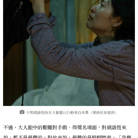
少男胡語恆向女人管罄以行動表白未果（華納兄弟提供）
不過，大人眼中的艱難對手戲、得獎名場面，對胡語恆來
說，都不是最難的。對他來說，最難的是騎腳踏車，「我覺