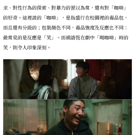
求、對性行為的探索、對暴力的習以為常，還有對「咖啡」
的好奇。這裡説的「咖啡」，是指盛行在校園裡的毒品包，
而且還有分級的；包裝顏色不同，毒品強度及反應也不同：
最常見的是反應是「笑」。而胡語恆在劇中「喝咖啡」時的
笑，則令人印象深刻。