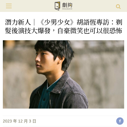
潛力新人｜《少男少女》胡語恆專訪：剃
髮後演技大爆發，自豪微笑也可以很恐怖
2023 年 12 月 3 日