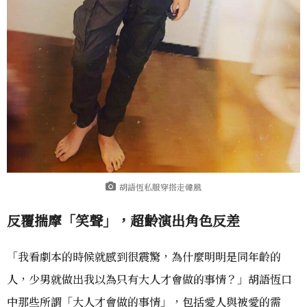
胡語恆私服穿搭走韓風
反覆揣摩「笑聲」，超齡演出角色反差
「我看劇本的時候就感到很震驚，為什麼明明是同年齡的
人，少男就做出我以為只有大人才會做的事情？」胡語恆口
中那些所謂「大人才會做的事情」，包括愛人與被愛的需