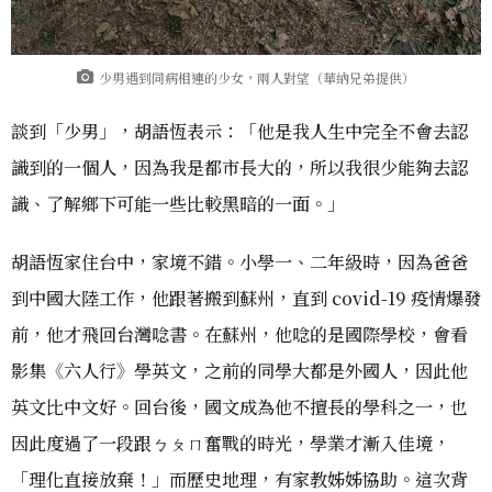
少男遇到同病相連的少女，兩人對望（華納兄弟提供）
談到「少男」，胡語恆表示：「他是我人生中完全不會去認
識到的一個人，因為我是都市長大的，所以我很少能夠去認
識、了解鄉下可能一些比較黑暗的一面。」
胡語恆家住台中，家境不錯。小學一、二年級時，因為爸爸
到中國大陸工作，他跟著搬到蘇州，直到 covid-19 疫情爆發
前，他才飛回台灣唸書。在蘇州，他唸的是國際學校，會看
影集《六人行》學英文，之前的同學大都是外國人，因此他
英文比中文好。回台後，國文成為他不擅長的學科之一，也
因此度過了一段跟ㄅㄆㄇ奮戰的時光，學業才漸入佳境，
「理化直接放棄！」而歷史地理，有家教姊姊協助。這次背