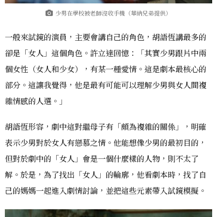
少男在學校被老師沒收手機（華納兄弟提供）
一般來試鏡的演員，主要會講自己的角色，胡語恆講最多的
卻是「女人」這個角色。許立達回憶：「其實少男跟片中兩
個女性（女人和少女），有某一種愛情。這是劇本最核心的
部分。這讓我覺得，他是最有可能可以理解少男與女人間複
雜情感的人選。」
胡語恆形容，劇中這對繼母子有「頗為複雜的關係」，明確
表示少男對於女人有戀慕之情。他能想像少男的最初目的，
但對於劇中的「女人」會是一個什麼樣的人物，則不太了
解。於是，為了找出「女人」的輪廓，他看劇本時，找了自
己的媽媽一起進入劇情討論，並把這些元素帶入試鏡模擬。