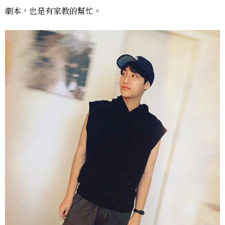
劇本，也是有家教的幫忙。