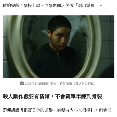
他拍完戲回學校上課，同學還開玩笑說「剛出獄喔」。
胡語恆剃頭後個性丕變，殺氣騰騰（華納兄弟提供）
殺人動作戲要有情緒，不會騎單車練到骨裂
即便胡語恆很寶貝他的頭髮，剃髮時內心也很掙扎，但他仍