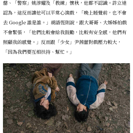
罄、「警察」姚淳耀及「教練」懷秋，他都不認識。許立達
認為，這反而讓他可以平常心演戲，「晚上睡覺前，也不會
去 Google 誰是誰。」胡語恆則說，跟大哥哥、大姊姊拍戲
不會緊張，「他們比較會給我鼓勵，比較有安全感，他們有
照顧我的感覺。」反而跟「少女」尹茜蕾對戲壓力較大，
「因為我們要互相扶持、幫忙。」