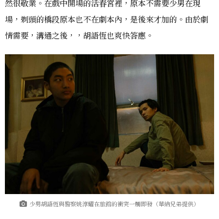
然很敬業。在戲中開場的活春宮裡，原本不需要少男在現
場，剃頭的橋段原本也不在劇本內，是後來才加的。由於劇
情需要，溝通之後，，胡語恆也爽快答應。
少男胡語恆與警察姚淳耀在旅館的衝突一觸即發（華納兄弟提供）