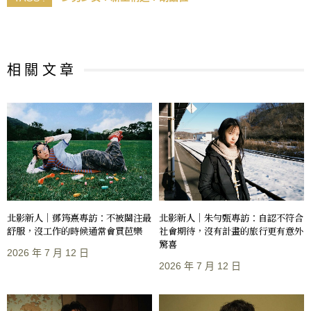
相 關 文 章
北影新人｜鄧筠熹專訪：不被關注最
北影新人｜朱勻甄專訪：自認不符合
舒服，沒工作的時候通常會買芭樂
社會期待，沒有計畫的旅行更有意外
驚喜
2026 年 7 月 12 日
2026 年 7 月 12 日