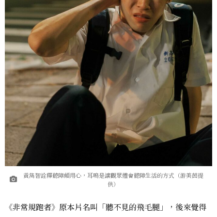
黃雋智詮釋聽障頗用心，耳鳴是讓觀眾體會聽障生活的方式（游美茵提
供）
《非常規跑者》原本片名叫「聽不見的飛毛腿」，後來覺得