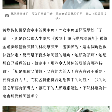
林羽葶飾演的田徑隊的學姊子晴，是願意認同林飛的另一個人（游美茵提
供）
黃雋智彷彿是命定中的男主角，而女主角田徑隊學姊「子
晴」，則是以公視人生劇展《數到十 讓我變成沈曉旭》獲得
金鐘獎最佳新演員的林羽葶演出。游美茵說，這兩個角色很
快就決定，反而是不良少年阿凱的選角，她頗為頭痛，她想
想自己看過的日、韓劇中，那些令人著迷的反派有哪些特
質，「都是那種又帥氣、又有能力的人！有沒有錢不重要，
要有號召力！」而初孟軒正符合她想像中的阿凱，「我的阿
凱必須要有領導力，讓底下的人願意跟隨他，不然林飛為什
麼會想靠近阿凱呢？」