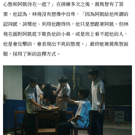
心態和阿凱待在一起？」在排練多次之後，黃雋智有了答
案，他認為，林飛沒有想像中自卑，「因為阿凱給他所謂的
認同感，誇獎他、利用他跑得快，他只是想跟著阿凱。但林
飛在面對阿凱底下欺負他的小弟，或是班上看不起他的人，
他是會反擊的，會表現出不爽的態度。」最終她被黃雋智說
服，採用了新的詮釋方式。