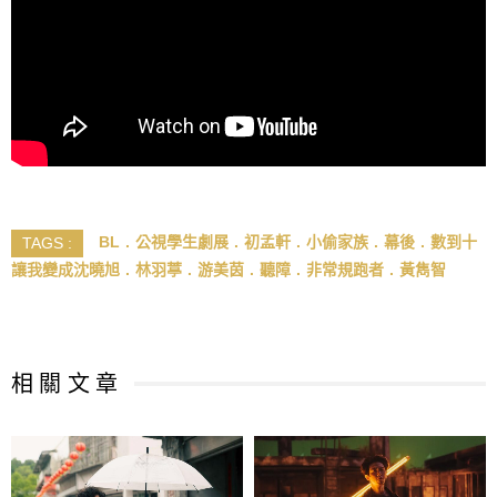
BL
公視學生劇展
初孟軒
小偷家族
幕後
數到十
TAGS :
讓我變成沈曉旭
林羽葶
游美茵
聽障
非常規跑者
黃雋智
相 關 文 章