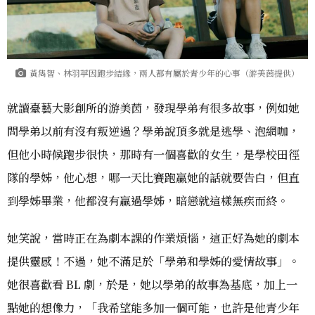
黃雋智、林羽葶因跑步結緣，兩人都有屬於青少年的心事（游美茵提供）
就讀臺藝大影創所的游美茵，發現學弟有很多故事，例如她
問學弟以前有沒有叛逆過？學弟說頂多就是逃學、泡網咖，
但他小時候跑步很快，那時有一個喜歡的女生，是學校田徑
隊的學姊，他心想，哪一天比賽跑贏她的話就要告白，但直
到學姊畢業，他都沒有贏過學姊，暗戀就這樣無疾而終。
她笑說，當時正在為劇本課的作業煩惱，這正好為她的劇本
提供靈感！不過，她不滿足於「學弟和學姊的愛情故事」。
她很喜歡看 BL 劇，於是，她以學弟的故事為基底，加上一
點她的想像力，「我希望能多加一個可能，也許是他青少年