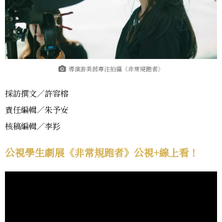
導演游美茵專注拍攝《非常規跑者》
採訪撰文／許容榕
責任編輯／朱予安
核稿編輯／李羏
公視學生劇展《非常規跑者》公視+線上看！