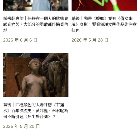
鍾岳軒專訪｜保持在一個人的狀態會
幕後｜動畫《螳螂》竟有《倩女幽
感到痛苦，大部分的勇敢都伴隨著內
魂》身影！要看懂謝文明作品先注意
耗
紅色
2026 年 6 月 6 日
2026 年 5 月 28 日
幕後｜四種顏色的太陽呼應《甘露
水》百年漂流史，黃邦銓、林君昵為
何不斷引述〈出生於台灣〉？
2026 年 5 月 20 日