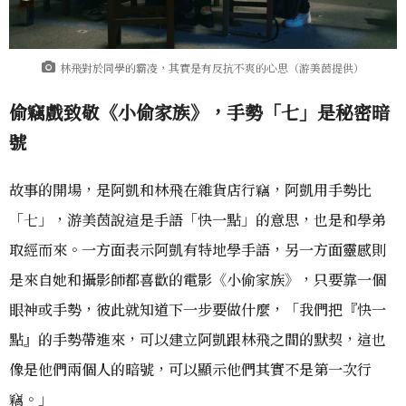
林飛對於同學的霸凌，其實是有反抗不爽的心思（游美茵提供）
偷竊戲致敬《小偷家族》，手勢「七」是秘密暗
號
故事的開場，是阿凱和林飛在雜貨店行竊，阿凱用手勢比
「七」，游美茵說這是手語「快一點」的意思，也是和學弟
取經而來。一方面表示阿凱有特地學手語，另一方面靈感則
是來自她和攝影師都喜歡的電影《小偷家族》，只要靠一個
眼神或手勢，彼此就知道下一步要做什麼，「我們把『快一
點』的手勢帶進來，可以建立阿凱跟林飛之間的默契，這也
像是他們兩個人的暗號，可以顯示他們其實不是第一次行
竊。」