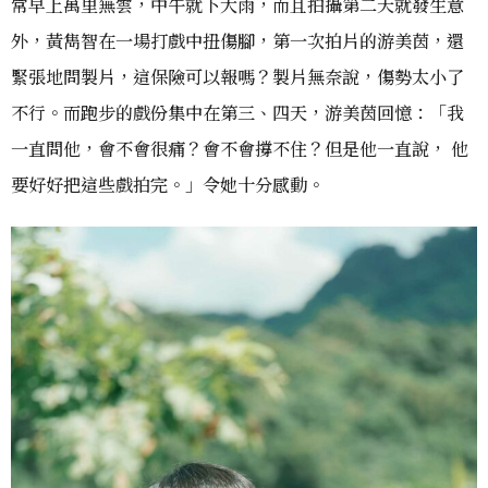
常早上萬里無雲，中午就下大雨，而且拍攝第二天就發生意
外，黃雋智在一場打戲中扭傷腳，第一次拍片的游美茵，還
緊張地問製片，這保險可以報嗎？製片無奈說，傷勢太小了
不行。而跑步的戲份集中在第三、四天，游美茵回憶：「我
一直問他，會不會很痛？會不會撐不住？但是他一直說， 他
要好好把這些戲拍完。」令她十分感動。