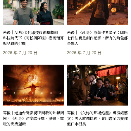
幕後｜AI與3D列印技術衝擊劇組，
幕後｜《乩身》原著作者星子：哪吒
科技時代下《阿松與阿暖》權衡預算
七件法寶是創作起源，所有的角色都
與品質的挑戰
是罪人
2026 年 7 月 20 日
2026 年 7 月 20 日
幕後｜走過台灣影視IP開發的地獄困
幕後｜《欠妳的那場婚禮》導演嚴藝
境，《乩身》跨度歌仔戲、漫畫、電
文：男人就像條狗，會用盡全力愛你
玩的商業邏輯
但口水很臭