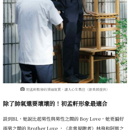
初孟軒散發的領袖氣質，讓人心生嚮往（游美茵提供）
除了帥氣還要壞壞的！初孟軒形象最適合
談到BL，她說比起男性與男性之間的 Boy Love，她更偏好
兩男之間的 Brother Love ，《非常規跑者》林飛和阿凱之