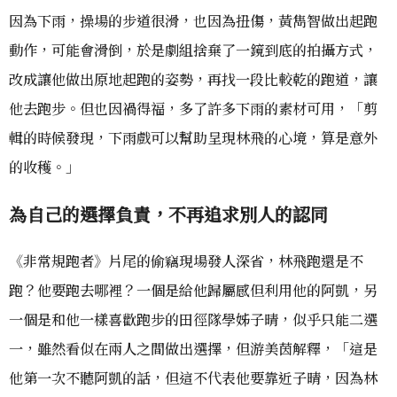
因為下雨，操場的步道很滑，也因為扭傷，黃雋智做出起跑
動作，可能會滑倒，於是劇組捨棄了一鏡到底的拍攝方式，
改成讓他做出原地起跑的姿勢，再找一段比較乾的跑道，讓
他去跑步。但也因禍得福，多了許多下雨的素材可用，「剪
輯的時候發現，下雨戲可以幫助呈現林飛的心境，算是意外
的收穫。」
為自己的選擇負責，不再追求別人的認同
《非常規跑者》片尾的偷竊現場發人深省，林飛跑還是不
跑？他要跑去哪裡？一個是給他歸屬感但利用他的阿凱，另
一個是和他一樣喜歡跑步的田徑隊學姊子晴，似乎只能二選
一，雖然看似在兩人之間做出選擇，但游美茵解釋，「這是
他第一次不聽阿凱的話，但這不代表他要靠近子晴，因為林