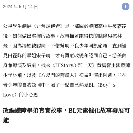
2024 年 5 月 14 日
公視學生劇展《非常規跑者》是一部關於聽障高中生被霸凌
後，如何做出選擇的故事。故事描述跑得快的聽障男孩林
飛，因為渴望被認同，不惜幫助不良少年阿凱偷竊，直到遇
見田徑隊的學姐宋子晴，才有勇氣改變和認同自己。游美茵
身兼導演及編劇，找來《HIStory3-那一天》黃雋智主演聽障
少年林飛，以及《八尺門的辯護人》初孟軒演出阿凱，並在
青少年的自我認同中，藏了一點自己熱愛BL（Boy’s
Love）的小心思。
改編聽障學弟真實故事，BL元素催化故事發展可
能