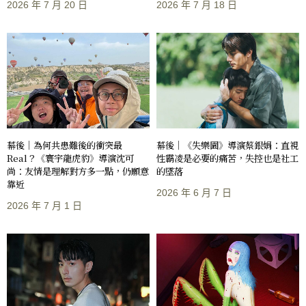
2026 年 7 月 20 日
2026 年 7 月 18 日
幕後｜《失樂園》導演蔡銀娟：直視
幕後｜為何共患難後的衝突最
性霸凌是必要的痛苦，失控也是社工
Real？《寰宇龍虎豹》導演沈可
的墜落
尚：友情是理解對方多一點，仍願意
靠近
2026 年 6 月 7 日
2026 年 7 月 1 日