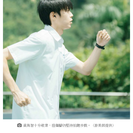
黃雋智十分敬業，扭傷腳仍堅持拍跑步戲。（游美茵提供）