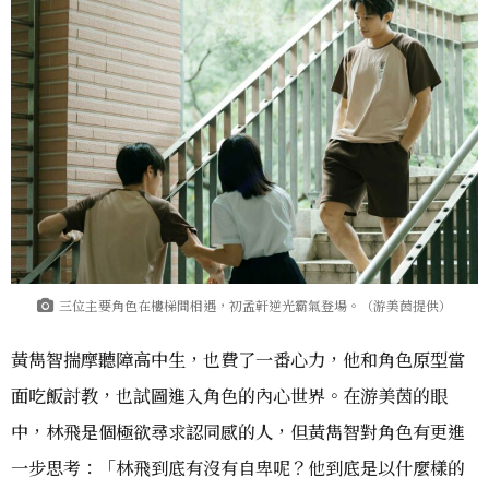
三位主要角色在樓梯間相遇，初孟軒逆光霸氣登場。（游美茵提供）
黃雋智揣摩聽障高中生，也費了一番心力，他和角色原型當
面吃飯討教，也試圖進入角色的內心世界。在游美茵的眼
中，林飛是個極欲尋求認同感的人，但黃雋智對角色有更進
一步思考：「林飛到底有沒有自卑呢？他到底是以什麼樣的