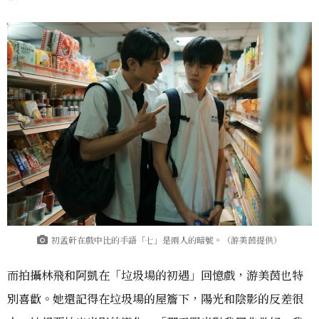
初孟軒在戲中比的手語「七」是兩人的暗號。（游美茵提供）
而拍攝林飛和阿凱在「垃圾場的初遇」回憶戲，游美茵也特
別喜歡。她還記得在垃圾場的屋簷下，陽光和陰影的反差很