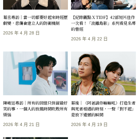
葛丞專訪｜當一切都要好起來時經歷
【紀錄觀點 X TIDF】42部短片佳作
劇變，悲傷會建立人的防衛機制
一次看！「流離島影」系列看見名導
的曾經
2026 年 4 月 28 日
2026 年 4 月 22 日
陳峻廷專訪｜所有的回憶只保留最好
幕後｜《阿爸請你嘛嘛吼》打造生者
笑的事，一個人的放風時間吹散所有
與死者相遇的時刻，一聲「對不起」
煩惱
是放下遺憾的瞬間
2026 年 4 月 21 日
2026 年 4 月 19 日