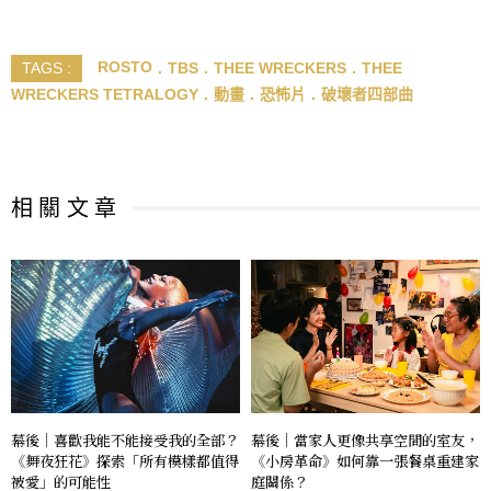
ROSTO
TBS
THEE WRECKERS
THEE
TAGS :
WRECKERS TETRALOGY
動畫
恐怖片
破壞者四部曲
相 關 文 章
幕後｜喜歡我能不能接受我的全部？
幕後｜當家人更像共享空間的室友，
《舞夜狂花》探索「所有模樣都值得
《小房革命》如何靠一張餐桌重建家
被愛」的可能性
庭關係？