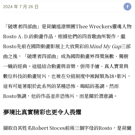
2024 年 7 月 26 日
「破壞者四部曲」是荷蘭搖滾樂團Thee Wreckers靈魂人物
Rosto A. D.的動畫作品，根據他們的四首歌曲所製作，繼
Rosto先前在國際動畫影展上大放異彩的
Mind My Gap
三部
曲之後，「破壞者四部曲」成為國際動畫界得獎無數、獨樹
一幟的經典。這組結合動畫與音樂，倂用手繪、真人實景與
數位科技的動畫短片，也被在分級制度中被歸類為18+影片，
這有可能著眼於此系列的某種恐怖、晦暗的基調。然而
Rosto強調，他的作品並非恐怖片，而是關於潛意識。
夢境比真實精彩也更令人畏懼
擷取自其姓名Robert Stoces前兩三個字母的Rosto，是荷蘭