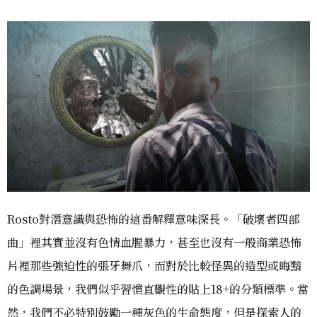
Rosto對潛意識與恐怖的這番解釋意味深長。「破壞者四部
曲」裡其實並沒有色情血腥暴力，甚至也沒有一般商業恐怖
片裡那些強迫性的張牙舞爪，而對於比較怪異的造型或晦黯
的色調場景，我們似乎習慣直觀性的貼上18+的分類標準。當
然，我們不必特別鼓勵一種灰色的生命態度，但是探索人的