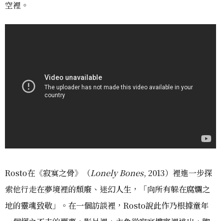
空裡。
Rosto在《寂寞之骨》（
Lonely Bones
, 2013）裡進一步探
索他行走在夢境裡的頹廢、迷幻人生，「向所有躲在腐爛之
地的靈魂致敬」。在一個訪談裡，Rosto說此作乃根據童年