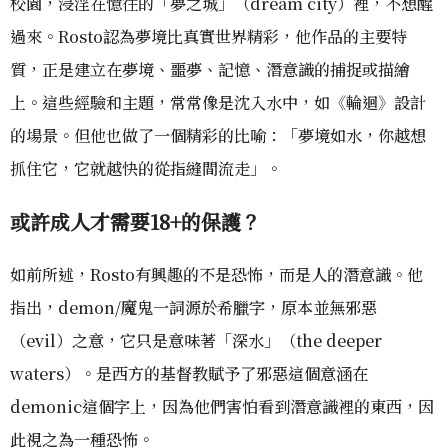
校園，浸淫在憶往的「夢之城」（dream city）裡，不想醒
過來。Rosto認為夢境比真實世界精彩，他作品的主要特
質，正是建立在夢境、噩夢、記憶、潛意識的捕捉或描繪
上。這些經驗和主題，常常像是沈入水中，如《輪迴》設計
的場景。但他也做了一個精彩的比喻：「夢境如水，你越想
抓住它，它就越快的從指縫間流走」。
或許成人才需要18+的保護
？
如前所述，Rosto有興趣的不是恐怖，而是人的潛意識。他
指出，demon/魔鬼一詞源於希臘字，原本並無邪惡
（evil）之意，它只是意味著「深水」（the deeper
waters）。是西方的基督教賦予了邪惡這個意涵在
demonic這個字上，因為他們害怕看到潛意識裡的東西，因
此視之為一種恐怖。