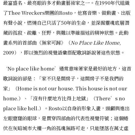
最富盛名、最亮眼的多才動畫藝術家之一。在1990年代組織
了Thee Wreckers樂團的Rosto，他寫音樂、做動畫、出版
有聲小說，燃燒自己只活了50年的生命，並深掘靈魂底層潛
藏的孤寂、疏離、狂野，與難以準確描述的精神狀態。此動
畫系列的首部曲《無家可歸》（
No Place Like Home
,
2009），即以強烈的視覺語彙搭配歌詞訴說著這些狀態。
‘No place like home’通常意味著家是最好的地方，這首
歌詞說的卻是：「家不只是間房子，這間房子不是我們的
家」（Home is not our house. This house is not our
home.）、「沒有什麼地方比得上地獄」（There’s no
place like hell.）。Rosto以自身的形象入畫，頭顱與進出
左眼窟窿的眼球，是貫穿四部曲的代表性視覺符號；這個蜷
伏在灰暗城市大樓一角的孤魂無路可走，只能墜落在萬丈虛