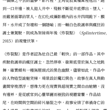
一個揮之不去的噩夢。影片裡，主角從寂寞樓寓裡逃出，跑
到一口井邊，被人拋入井中，殘骸不斷從井底彈出、墜入，
而戴著面罩的眾人，在幻化成攝影棚內的水井四周跪下、膜
拜。水井成了祭壇和一個隱喻；而一輛白色救護車與瘋狂的
護士兼駕駛，則成為架接兩年後《炸裂點》（
Splintertime
,
2015）的視覺伏筆。
《炸裂點》是作者認為他自己最「輕快」的一部作品。其中
疾駛救護車的瘋狂護士，忽然停車、歇斯底里於無人之地跳
舞，確實頗有一種無厘頭式的黑色幽默。儘管如此，作品中
的人物造型詭魅突梯，場景設計魔幻異色，故事在真人與動
畫間穿梭漂浮，想像力更在現實與超現實之間自由馳騁，沒
有邊界，是從感官到心靈華麗而極致的視聽宴饗。作品結
尾，在時間與空間的碎片崩裂之中，故事安排了車禍身亡的